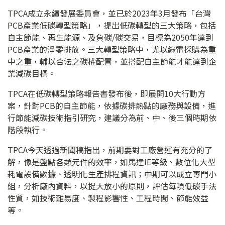
TPCA成立永續發展委員會，並已於2023年3月發布「台灣
PCB產業低碳轉型策略」，提出低碳轉型的三大策略，包括
自主節能、再生能源、及負碳/碳交易，目標為2050年達到
PCB產業的淨零排放。三大轉型策略中，尤以綠電採購為重
中之重，輔以合法之碳權配置，並搭配自主節能才能達到企
業減碳目標。
TPCA在低碳轉型策略報告書發布後，即展開10大行動方
案，針對PCB的自主節能，依據碳排熱點的廠務與設備，進
行節能減碳技術指引研究，建議分為前、中、後三個時期依
階段執行。
TPCA今天透過新聞稿指出，前期要對工廠營運有充分的了
解，像是盤點各類元件的效率，如馬達IE等級、數位化大型
耗電設備數據、透明化生產排程資訊；中期可以成立專門小
組，分析廠內資料，以捉大放小的原則，評估每項低碳手法
性質，如技術難易度、製程影響性、工程時間、節能效益
等。