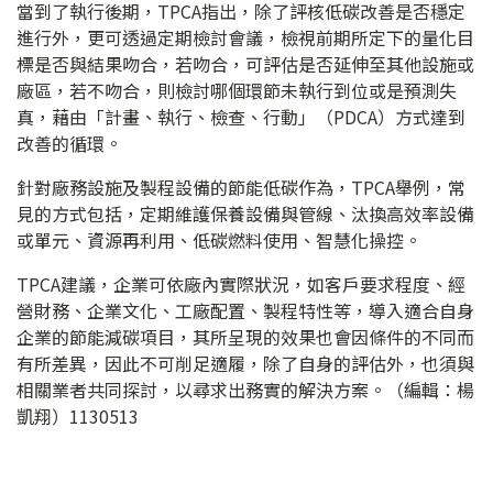
當到了執行後期，TPCA指出，除了評核低碳改善是否穩定
進行外，更可透過定期檢討會議，檢視前期所定下的量化目
標是否與結果吻合，若吻合，可評估是否延伸至其他設施或
廠區，若不吻合，則檢討哪個環節未執行到位或是預測失
真，藉由「計畫、執行、檢查、行動」（PDCA）方式達到
改善的循環。
針對廠務設施及製程設備的節能低碳作為，TPCA舉例，常
見的方式包括，定期維護保養設備與管線、汰換高效率設備
或單元、資源再利用、低碳燃料使用、智慧化操控。
TPCA建議，企業可依廠內實際狀況，如客戶要求程度、經
營財務、企業文化、工廠配置、製程特性等，導入適合自身
企業的節能減碳項目，其所呈現的效果也會因條件的不同而
有所差異，因此不可削足適履，除了自身的評估外，也須與
相關業者共同探討，以尋求出務實的解決方案。（編輯：楊
凱翔）1130513