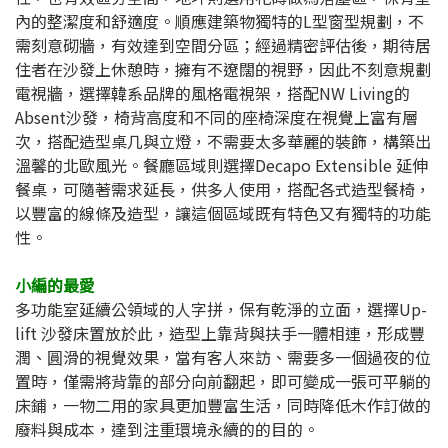
內的整潔度和舒適度。順應建築物獨特的L型窗型規劃，不
需刻意砌牆，有效達到空間分區；經過精密評估後，期待居
住者在沙發上休憩時，擁有不遼闊的視野，因此不刻意規劃
電視牆，選擇韓系品牌的風格電視架，搭配NW Living的
Absent沙發，椅背高度和不同的座椅深度在視覺上富有層
次，搭配造型桌几與立燈，不需要太多華麗的裝飾，構築出
溫馨的北歐風光。餐廳區域則選擇Decapo Extensible 延伸
餐桌，可隨著需求延長，供多人使用，搭配各式造型餐椅，
以豐富的線條及造型，讓這個區域既有特色又有獨特的功能
性。
小編的最愛
多功能室延續公領域的人字拼，保有乾淨的立面，選擇Up-
lift 沙發床置放於此，造型上靠背與扶手一體相連，形成豐
潤、圓滑的視覺效果，當有客人來訪、需要多一個過夜的位
置時，僅需將背靠的部分向前翻起，即可變成一張可平躺的
床鋪，一物二用的家具更加豐富生活，同時降低木作訂做的
廢料與成本，達到注重環境永續的的目的。