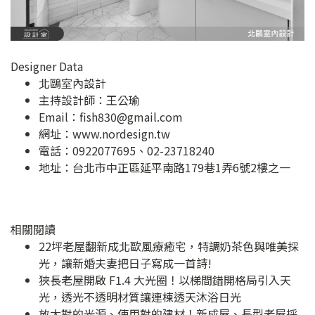
Designer Data
北鷗室內設計
主持設計師：王公瑜
Email：
fish830@gmail.com
網址：
www.nordesign.tw
電話：0922077695、02-23718240
地址：
台北市中正區延平南路179巷1弄6號2樓之一
相關閱讀
22坪老屋翻新成北歐風療癒宅，特調奶茶色與唯美採
光，讓新婚夫妻把日子寫成一首詩!
狹長老屋開啟 F1.4 大光圈！以梯間錯開格局引入天
光，透光不透明材質讓連棟透天沐浴日光
放大對的光源、使用對的建材！新成屋、長型老屋採