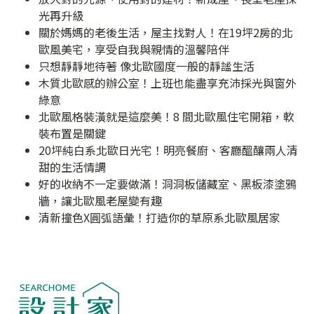
光再升級
關於媽媽的老後生活，屋主找對人！在19坪2房的北
歐風美宅，享受自我與親情的溫馨陪伴
只想靜靜地待著 像北歐國度一般的靜謐生活
木質北歐感的辦公室！上班也能盡享充沛採光與窗外
綠意
北歐風格裝潢就是這麼美！8 間北歐風住宅開箱，軟
裝布置是關鍵
20坪純白系北歐日光宅！明亮餐廚、客廳醞釀兩人清
甜的生活情調
好的收納不一定要做滿！洞洞板儲藏室、黑板漆塗鴉
牆，讓北歐風老屋變有趣
清新撞色X圓弧語彙！打造你的草原系北歐風居家