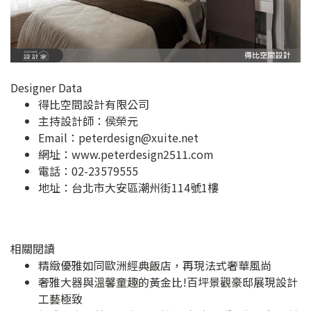
Designer Data
得比空間設計有限公司
主持設計師：侯榮元
Email：
peterdesign@xuite.net
網址：
www.peterdesign2511.com
電話：02-23579555
地址：
台北市大安區潮州街114號1樓
相關閱讀
精緻優雅如同歐洲經典飯店，再現法式奢華風尚
奢雅大器與溫馨童趣的黃金比!百坪景觀豪邸展現設計
工藝極致