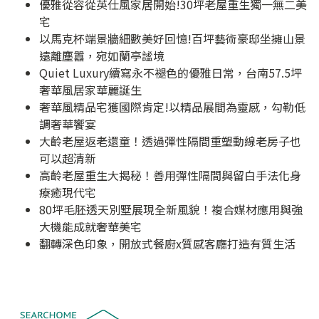
優雅從容從英仕風家居開始!30坪老屋重生獨一無二美
宅
以馬克杯端景牆細數美好回憶!百坪藝術豪邸坐擁山景
遠離塵囂，宛如蘭亭謐境
Quiet Luxury續寫永不褪色的優雅日常，台南57.5坪
奢華風居家華麗誕生
奢華風精品宅獲國際肯定!以精品展間為靈感，勾勒低
調奢華饗宴
大齡老屋返老還童！透過彈性隔間重塑動線老房子也
可以超清新
高齡老屋重生大揭秘！善用彈性隔間與留白手法化身
療癒現代宅
80坪毛胚透天別墅展現全新風貌！複合媒材應用與強
大機能成就奢華美宅
翻轉深色印象，開放式餐廚x質感客廳打造有質生活