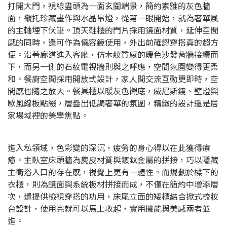
打開大門，視線盡頭為一面玄關端景，簡約素雅的灰色牆
面，襯托珍藏畫作與水晶吊燈，從第一眼開始，就為奢華風
的主軸埋下伏筆。頂天鞋櫃的門片採用鏡面材質，延伸空間
感的同時，還可作為儀容鏡使用，外出前確認穿搭真的超方
便。沿著廊道進入客廳，仿木紋質感的暖色沙發背牆接續而
下，而另一側的石紋電視牆則與之呼應，空間氛圍變得更柔
和。餐廚空間採用開放式設計，家人間交流互動更即時，空
間感也隨之放大。餐具櫃以暖灰色襯底，威尼斯鏡、壁燈與
歐風線板點綴，層疊出低調奢華的氛圍，精緻的設計還是居
家場域裡的美學焦點。
進入私領域，色彩變的深沉，疲勞的身心得以在此獲得療
癒。主臥室床頭牆為麂皮材質與鍍鈦金屬的拼接，巧以隱藏
主衛浴入口的存在感，視覺上更有一體性。而規劃於樑下的
衣櫃，則為鏡面與系統板材拼接而成，不僅在簡約中增添層
次，還提供檢視穿搭的功用，床尾立面的矮櫃結合掀式梳妝
台設計，使用完就可以馬上收起，實用機能與美感兩者並
進。