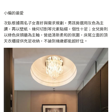
小編的最愛
次臥根據兩名子女喜好與需求規劃，男孩房選用灰色為主
調，再以壁紙、幾何切割等元素點綴，個性十足；女兒房則
以綠色床頭牆為主軸，營造清新柔和的氛圍，床尾立面的頂
天衣櫃提供充足收納，不論到幾歲都能超好住。