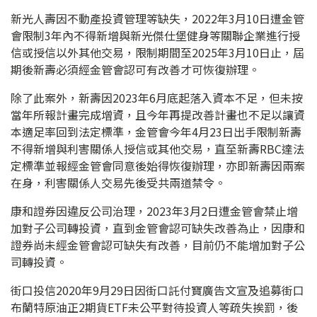
新光人壽因不動產投資管理等缺失，2022年3月10日遭金管
會限制3年內不得新增與新光傑仕堡健身等關聯企業進行授
信或授信以外其他交易，限制期間至2025年3月10日止，屆
期後新壽必須經金管會認可有改善才可恢復辦理。
除了此案外，新壽因2023年6月底起落入資本不足，但未按
當年所報計畫完成增資，且今年再提改善計畫也不足以讓資
本適足率回到法定標準，金管會今年4月23日出手限制新壽
不得新增與利害關係人授信或其他交易，直至新壽RBC達法
定標準並報經金管會同意後始得恢復辦理，亦即新壽因兩案
在身，利害關係人交易先後受共兩道禁令。
康和證券因違反公司治理，2023年3月2日遭金管會禁止增
加對子公司轉投資，直到金管會認可缺失改善為止，因康和
證券尚未經金管會認可缺失有改善，目前仍不能增加對子公
司轉投資。
街口投信2020年9月29日因街口託付寶廣告文宣及追募街口
布蘭特原油正2期貨ETF未公平對待投資人等疏失挨罰，後