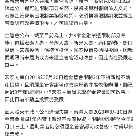
金融業若有重大違規，金管會除了給予一般常見的糾正或罰
鍰處分，還可能限制部分業務、投資或與利害關係人交易。
若遭金管會祭出限制業務緊箍咒，必須挨過限制期限並經金
管會認可改善情形後，才可恢復自由身。
金管會公布，截至目前為止，共9家金融業遭限制部分業
務，包括宏泰人壽、台灣人壽、新光人壽、康和證券、街口
投信、富邦投信、保德信投信、國泰投信及時間投顧，因裁
罰期限尚未屆滿或尚未獲金管會認可改善，因此尚在受限名
單中。
宏泰人壽自2019年7月30日遭金管會限制3年不得新增不動
產投資，且須經金管會認可改善情形後才能恢復辦理，雖已
超過3年裁罰期限，但宏泰人壽尚未取得金管會認可改善，
因此目前不動產投資仍受限。
因大股東干政、公司治理失靈，台灣人壽2023年8月10日遭
金管會開罰1年內禁止新增不動產投資，限制期限將至今年8
月11日止，屆時業者仍必須經金管會認可改善後，才得以恢
復業務。