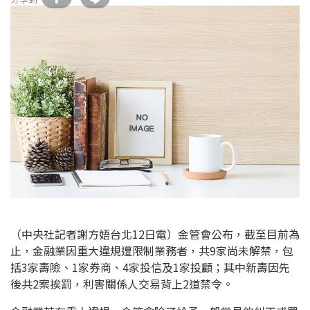
（中央社記者謝方娪台北12日電）金管會公布，截至目前為
止，金融業因重大違規遭限制業務者，共9家尚未解禁，包
括3家壽險、1家券商、4家投信及1家投顧；其中新壽因先
後共2案挨罰，利害關係人交易背上2道禁令。