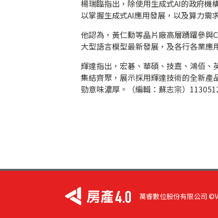
楊瑞臨指出，除使用生成式AI的政府機構
以掌握生成式AI應用發展，以及算力需
他認為，黃仁勳等晶片廠高層踴躍參與C
大型語言模型最新發展，及各行各業應
輝達指出，宏碁、華碩、技嘉、鴻佰、
集結齊聚，展示採用輝達技術的全新產品
勁意味濃厚。（編輯：蘇志宗）113051
萬睿數位股份有限公司 ©VIST