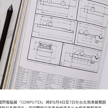
際電腦展「COMPUTEX」將於6月4日至7日在台北南港展覽館
暨執行長蘇姿丰、英特爾執行長季辛格等晶片大廠高層都將來