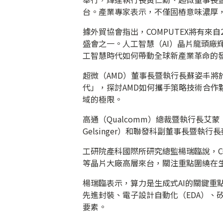
台。產業專家表示，不僅固樁意味濃厚，
據外貿協會指出，COMPUTEX將有來
盛會之一。人工智慧（AI）晶片龍頭廠輝
工智慧時代如何帶動全球新產業革命的
超微（AMD）董事長暨執行長蘇姿丰將於
代」，探討AMD如何攜手策略技術合作
域的極限。
高通（Qualcomm）總裁暨執行長艾蒙（Cr
Gelsinger）和聯發科副董事長暨執
工研院產科國際所研究總監楊瑞臨說，CO
等晶片大廠高層來台，關注重點圍繞在生
楊瑞臨表示，算力是生成式AI的關鍵重
先進封裝、電子設計自動化（EDA）、
要素。