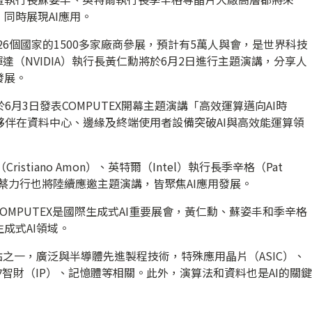
同時展現AI應用。
自26個國家的1500多家廠商參展，預計有5萬人與會，是世界科技
達（NVIDIA）執行長黃仁勳將於6月2日進行主題演講，分享人
發展。
6月3日發表COMPUTEX開幕主題演講「高效運算邁向AI時
夥伴在資料中心、邊緣及終端使用者設備突破AI與高效能運算領
istiano Amon）、英特爾（Intel）執行長季辛格（Pat
行長蔡力行也將陸續應邀主題演講，皆聚焦AI應用發展。
MPUTEX是國際生成式AI重要展會，黃仁勳、蘇姿丰和季辛格
成式AI領域。
點之一，廣泛與半導體先進製程技術，特殊應用晶片（ASIC）、
矽智財（IP）、記憶體等相關。此外，演算法和資料也是AI的關鍵