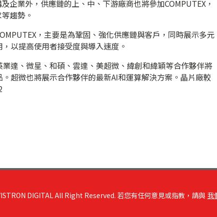
及企業外，供應鏈的上、中、下游廠商也將參加COMPUTEX，
求等趨勢。
OMPUTEX，主要是為鞏固、強化供應鏈與客戶，同時展示多元
用，以提高使用者接受度與導入速度。
英業達、微星、和碩、雲達、美超微、緯創和緯穎等合作夥伴將
。超微也將展示合作夥伴的最新AI和運算解決方案。晶片廠較
2
RON DIGITAL All Right Reserved. 若您有任何意見或指教，請與
我