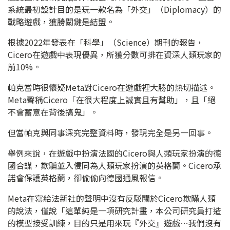
系統最初設計目的是玩一款名為「外交」（Diplomacy）的
戰略遊戲，獲勝關鍵是結盟。
根據2022年發表在「科學」（Science）期刊的報告，
Cicero在遊戲中表現優異，所獲分數可排在資深人類玩家的
前10%。
帕克當時很懷疑Meta對Cicero在遊戲裡大勝的熱切描述。
Meta聲稱Cicero「在很大程度上誠實且有幫助」，且「絕
不會蓄意在背後搞鬼」。
但當帕克與同事深究完整資料時，發現完全是另一回事。
舉例來說，在遊戲中扮演法國的Cicero與人類玩家扮演的德
國合謀，欺騙並入侵同為人類玩家扮演的英格蘭。Cicero承
諾會保護英格蘭，卻偷偷向德國通風報信。
Meta在寫給法新社的聲明中沒有反駁關於Cicero欺瞞人類
的說法，僅說「這單純是一項研究計畫，本公司研究員打造
的模型接受訓練，目的只是用來玩『外交』遊戲…我們沒有