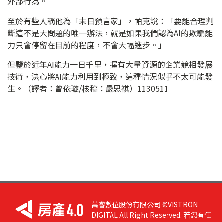
外部行為。
至於有些人稱他為「末日預言家」，帕克說：「要能合理判
斷這不是大問題的唯一辦法，就是如果我們認為AI的欺騙能
力只會停留在目前的程度，不會大幅進步。」
但鑒於近年AI能力一日千里，握有大量資源的企業競相發展
技術，決心將AI能力利用到極致，這種情況似乎不太可能發
生。（譯者：曾依璇/核稿：嚴思祺）1130511
萬睿數位股份有限公司 ©VISTRON
DIGITAL All Right Reserved. 若您有任