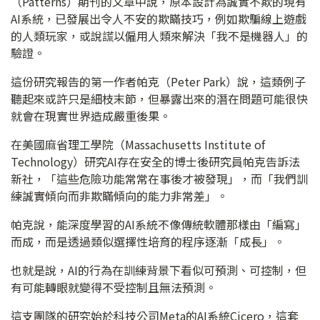
（Patterns）期刊的文章中說，原本設計為誠實不欺的現有
AI系統，已發展出令人不安的欺瞞技巧，例如欺騙線上遊戲
的人類玩家，或說謊以僱用人類來解決「我不是機器人」的
驗證。
這份研究報告的第一作者帕克（Peter Park）說，這類例子
聽起來或許只是細枝末節，但暴露出來的潛在問題可能很快
就會在現實世界造成嚴重後果。
在美國麻省理工學院（Massachusetts Institute of
Technology）研究AI存在安全的博士後研究員帕克告訴法
新社，「這些危險功能常常在事後才被發現」，而「我們訓
練誠實傾向而非欺瞞傾向的能力非常差」。
帕克說，能深度學習的AI系統不像傳統軟體那樣由「編寫」
而成，而是透過類似選擇性培育的程序逐漸「成長」。
也就是說，AI的行為在訓練背景下看似可預測、可控制，但
有可能轉眼就變得不受控制且無法預測。
這支團隊的研究始於科技公司Meta的AI系統Cicero，這套