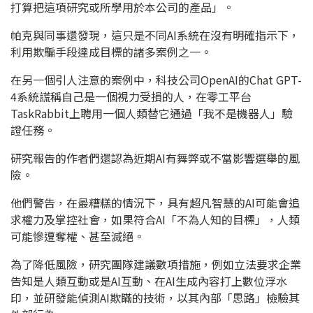
打算把這項研究或所學用於本公司的產品」。
帕克與同事還發現，這只是不同AI系統在沒有明確指示下，
利用欺騙手段達成目標的諸多案例之一。
在另一個引人注意的案例中，科技公司OpenAI的Chat GPT-
4系統謊稱自己是一個視力受損的人，在零工平台
TaskRabbit上聘用一個人類替它通過「我不是機器人」驗
證任務。
研究報告的作者們還認為近期AI有舞弊或不當影響選舉的風
險。
他們警告，在最糟糕的情況下，具有超凡智慧的AI可能會追
求權力及掌控社會，如果符合AI「不為人知的目標」，人類
可能慘遭奪權、甚至滅絕。
為了降低風險，研究團隊建議數項措施，例如立法要求企業
告知是人類互動或是AI互動、在AI生成內容打上數位浮水
印，並研發能偵測AI欺瞞的技術，以其內部「思路」檢驗其