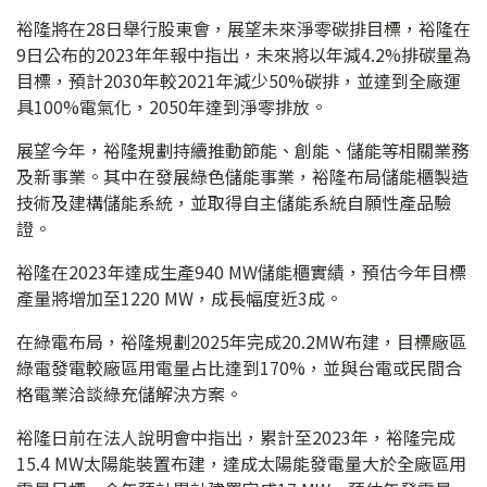
裕隆將在28日舉行股東會，展望未來淨零碳排目標，裕隆在
9日公布的2023年年報中指出，未來將以年減4.2%排碳量為
目標，預計2030年較2021年減少50%碳排，並達到全廠運
具100%電氣化，2050年達到淨零排放。
展望今年，裕隆規劃持續推動節能、創能、儲能等相關業務
及新事業。其中在發展綠色儲能事業，裕隆布局儲能櫃製造
技術及建構儲能系統，並取得自主儲能系統自願性產品驗
證。
裕隆在2023年達成生產940 MW儲能櫃實績，預估今年目標
產量將增加至1220 MW，成長幅度近3成。
在綠電布局，裕隆規劃2025年完成20.2MW布建，目標廠區
綠電發電較廠區用電量占比達到170%，並與台電或民間合
格電業洽談綠充儲解決方案。
裕隆日前在法人說明會中指出，累計至2023年，裕隆完成
15.4 MW太陽能裝置布建，達成太陽能發電量大於全廠區用