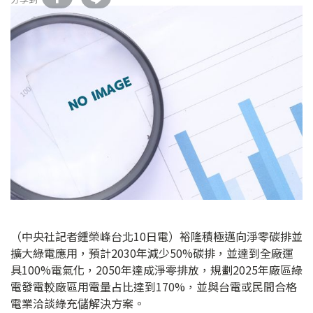
（中央社記者鍾榮峰台北10日電）裕隆積極邁向淨零碳排並
擴大綠電應用，預計2030年減少50%碳排，並達到全廠運
具100%電氣化，2050年達成淨零排放，規劃2025年廠區綠
電發電較廠區用電量占比達到170%，並與台電或民間合格
電業洽談綠充儲解決方案。