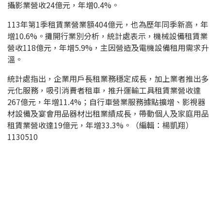
攝影業營收24億元，年增0.4%。
113年第1季租賃業營業額404億元，也為歷年同季新高，年
增10.6%。攤開行業別分析，統計處表示，機械設備租賃業
營收118億元，年增5.9%，主因營造及電機設備租用需求升
溫。
統計處指出，企業用戶長租業務穩定成長，加上業者推出多
元化服務，吸引消費者租車，推升運輸工具租賃業營收達
267億元，年增11.4%；自行車營業服務據點擴增、影視器
材設備及宴會用品器材出租業績成長，帶動個人及家庭用品
租賃業營收達19億元，年增33.3%。（編輯：楊凱翔）
1130510