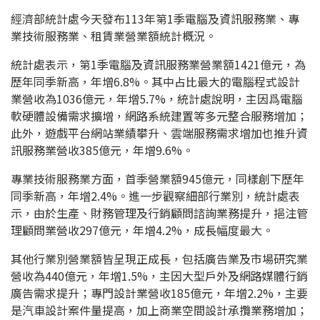
經濟部統計處今天發布113年第1季電腦及資訊服務業、專
業技術服務業、租賃業營業額統計概況。
統計處表示，第1季電腦及資訊服務業營業額1421億元，為
歷年同季新高，年增6.8%。其中占比最大的電腦程式設計
業營收為1036億元，年增5.7%，統計處說明，主因爲電腦
軟硬體設備需求擴增，網路系統建置等多元整合服務增加；
此外，遊戲平台網站業績攀升、雲端服務需求增加也推升資
訊服務業營收385億元，年增9.6%。
專業技術服務業方面，首季營業額945億元，同樣創下歷年
同季新高，年增2.4%。進一步觀察細部行業別，統計處表
示，由於生產、財務管理及行銷顧問諮詢業務提升，挹注管
理顧問業營收297億元，年增4.2%，成長幅度最大。
其他行業別營業額皆呈現正成長，包括廣告業及市場研究業
營收為440億元，年增1.5%，主因大型戶外及網路媒體行銷
廣告需求提升；專門設計業營收185億元，年增2.2%，主要
是汽車設計案件量提高，加上商業空間設計承攬業務增加；