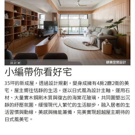
小編帶你看好宅
35坪的新成屋，透過設計規劃，變身成擁有4房2廳2衛的美
宅，屋主嚮往恬靜的生活，遂以日式風為設計主軸，運用石
材、大量實木鋼刷木質與復古的海棠花玻璃，共同圍塑出沉
靜的紓壓氛圍，緩慢現代人繁忙的生活腳步，融入居者的生
活習慣與動線，美感與機能兼備，完美實現超越屋主期待的
日式風美宅。