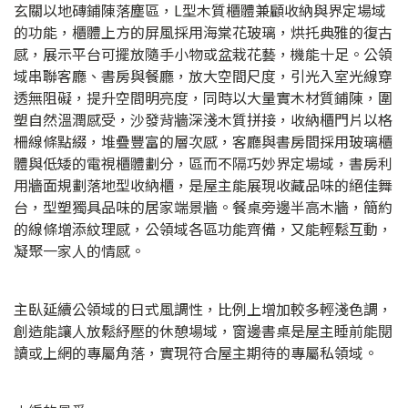
玄關以地磚鋪陳落塵區，L型木質櫃體兼顧收納與界定場域
的功能，櫃體上方的屏風採用海棠花玻璃，烘托典雅的復古
感，展示平台可擺放隨手小物或盆栽花藝，機能十足。公領
域串聯客廳、書房與餐廳，放大空間尺度，引光入室光線穿
透無阻礙，提升空間明亮度，同時以大量實木材質鋪陳，圍
塑自然溫潤感受，沙發背牆深淺木質拼接，收納櫃門片以格
柵線條點綴，堆疊豐富的層次感，客廳與書房間採用玻璃櫃
體與低矮的電視櫃體劃分，區而不隔巧妙界定場域，書房利
用牆面規劃落地型收納櫃，是屋主能展現收藏品味的絕佳舞
台，型塑獨具品味的居家端景牆。餐桌旁邊半高木牆，簡約
的線條增添紋理感，公領域各區功能齊備，又能輕鬆互動，
凝聚一家人的情感。
主臥延續公領域的日式風調性，比例上增加較多輕淺色調，
創造能讓人放鬆紓壓的休憩場域，窗邊書桌是屋主睡前能閱
讀或上網的專屬角落，實現符合屋主期待的專屬私領域。