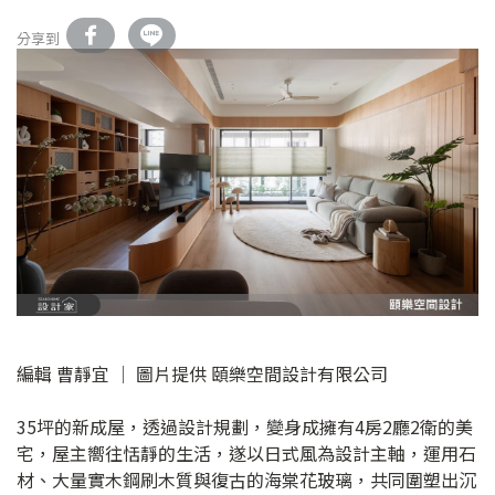
分享到
編輯 曹靜宜 │ 圖片提供 頤樂空間設計有限公司
35坪的新成屋，透過設計規劃，變身成擁有4房2廳2衛的美
宅，屋主嚮往恬靜的生活，遂以日式風為設計主軸，運用石
材、大量實木鋼刷木質與復古的海棠花玻璃，共同圍塑出沉