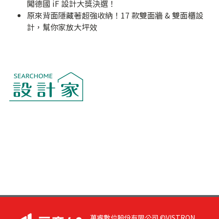
闖德國 iF 設計大獎決選！
原來背面隱藏著超強收納！17 款雙面牆 & 雙面櫃設
計，幫你家放大坪效
萬睿數位股份有限公司 ©VISTRON