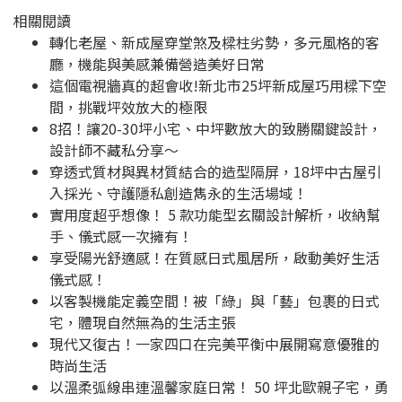
相關閱讀
轉化老屋、新成屋穿堂煞及樑柱劣勢，多元風格的客
廳，機能與美感兼備營造美好日常
這個電視牆真的超會收!新北市25坪新成屋巧用樑下空
間，挑戰坪效放大的極限
8招！讓20-30坪小宅、中坪數放大的致勝關鍵設計，
設計師不藏私分享～
穿透式質材與異材質結合的造型隔屏，18坪中古屋引
入採光、守護隱私創造雋永的生活場域！
實用度超乎想像！ 5 款功能型玄關設計解析，收納幫
手、儀式感一次擁有！
享受陽光舒適感！在質感日式風居所，啟動美好生活
儀式感！
以客製機能定義空間！被「綠」與「藝」包裹的日式
宅，體現自然無為的生活主張
現代又復古！一家四口在完美平衡中展開寫意優雅的
時尚生活
以溫柔弧線串連溫馨家庭日常！ 50 坪北歐親子宅，勇