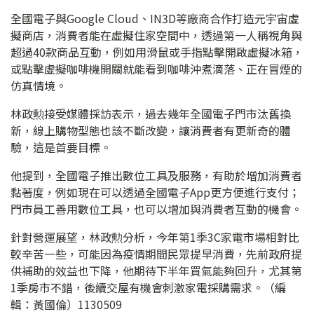
全國電子與Google Cloud、IN3D等廠商合作打造元宇宙虛
擬商店，消費者能在虛擬住家空間中，透過第一人稱視角與
超過40款商品互動，例如用滑鼠或手指點擊開啟虛擬冰箱，
或點擊虛擬咖啡機開關就能看到咖啡沖煮滴落、正在冒煙的
仿真情境。
林政勲接受媒體採訪表示，過去幾年全國電子門市汰舊換
新，線上購物型態也該不斷改變，讓消費者有更新奇的體
驗，這是首要目標。
他提到，全國電子推出數位工具及服務，有助於增加消費者
黏著度，例如現在可以透過全國電子App更方便進行支付；
門市員工善用數位工具，也可以增加與消費者互動的機會。
針對營運展望，林政勲分析，今年第1季3C家電市場相對比
較辛苦一些，可能因為疫情期間民眾提早消費，先前政府提
供補助的效益也下降，他期待下半年買氣能夠回升，尤其第
1季房市不錯，後續交屋有機會刺激家電採購需求。（編
輯：黃國倫）1130509