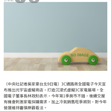
（中央社記者吳家豪台北9日電）3C通路商全國電子今天宣
布推出元宇宙虛擬商店，打造沉浸式虛擬3C家電展場。全
國電子董事長林政勲表示，今年第1季房市不錯，後續交屋
有機會刺激家電採購需求，加上冷氣銷售旺季將到，對今年
營運維持審慎樂觀看法。