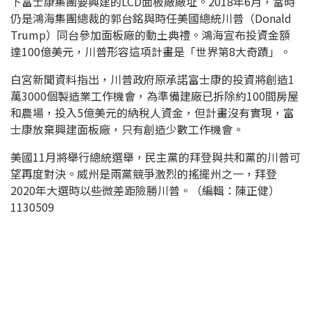
下富士康集團要興建的LCD面板廠廠址。2018年6月，當時
仍是鴻海集團總裁的郭台銘與時任美國總統川普（Donald
Trump）同台參加面板廠的動土典禮。鴻海宣布投資金額
達100億美元，川普形容這項計畫是「世界第8大奇蹟」。
白宮新聞資料指出，川普政府原承諾富士康的投資將創造1
萬3000個製造業工作機會，為準備建廠已拆除約100間房屋
和農場，投入5億美元的納稅人資金，但計畫沒有實現，富
士康放棄興建面板廠，只有創造少數工作機會。
美國11月將舉行總統選舉，民主黨的拜登與共和黨的川普可
望再度對決。威州是兩黨競爭激烈的搖擺州之一，拜登
2020年大選時以些微差距險勝川普。（編輯：陳正健）
1130509