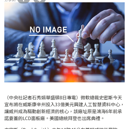
（中央社記者石秀娟華盛頓8日專電）微軟總裁史密斯今天
宣布將在威斯康辛州投入33億美元興建人工智慧資料中心，
讓威州成為驅動創新經濟的核心，該廠址原是鴻海6年前承
諾要蓋的LCD面板廠。美國總統拜登也出席典禮。