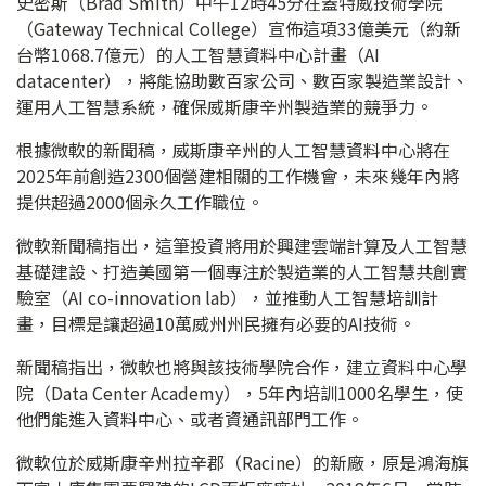
史密斯（Brad Smith）中午12時45分在蓋特威技術學院
（Gateway Technical College）宣佈這項33億美元（約新
台幣1068.7億元）的人工智慧資料中心計畫（AI
datacenter），將能協助數百家公司、數百家製造業設計、
運用人工智慧系統，確保威斯康辛州製造業的競爭力。
根據微軟的新聞稿，威斯康辛州的人工智慧資料中心將在
2025年前創造2300個營建相關的工作機會，未來幾年內將
提供超過2000個永久工作職位。
微軟新聞稿指出，這筆投資將用於興建雲端計算及人工智慧
基礎建設、打造美國第一個專注於製造業的人工智慧共創實
驗室（AI co-innovation lab），並推動人工智慧培訓計
畫，目標是讓超過10萬威州州民擁有必要的AI技術。
新聞稿指出，微軟也將與該技術學院合作，建立資料中心學
院（Data Center Academy），5年內培訓1000名學生，使
他們能進入資料中心、或者資通訊部門工作。
微軟位於威斯康辛州拉辛郡（Racine）的新廠，原是鴻海旗