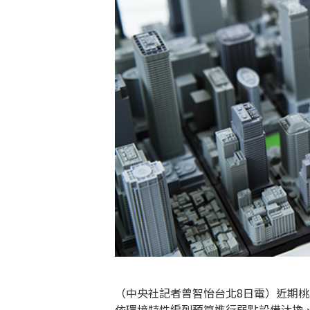
（中央社記者曾智怡台北8日電）近期
依環境特性編列預算進行弱點設備汰換