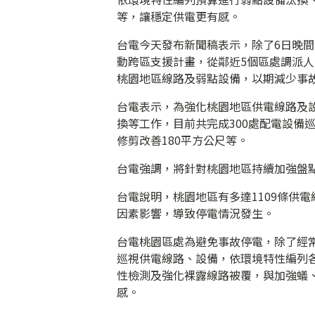
等，讓穩定供電更有感。
台電今天發布新聞稿表示，除了6日晚
動跨區支援計畫，從鄰近5個區處調派人
桃園地區線路及弱點設備，以期減少事
台電表示，為強化桃園地區供電線路及設
換等工作，目前共完成300處配電設備
修剪改善180平方公尺等。
台電強調，將針對桃園地區持續加強盤
台電說明，桃園地區有多達1109條供
因素影響，導致停電情況發生。
台電桃園區處為避免事故停電，除了經
巡視供電線路、設備，依環境特性編列
性檢測及強化裸露線路被覆，與加強蟻
感。