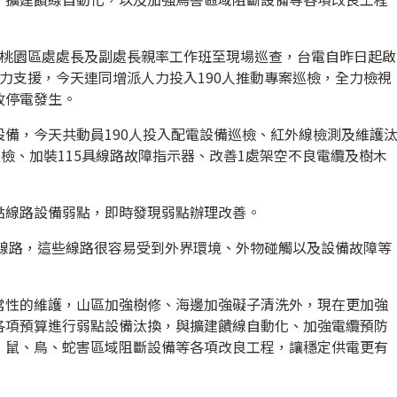
間桃園區處處長及副處長親率工作班至現場巡查，台電自昨日起啟
力支援，今天連同增派人力投入190人推動專案巡檢，全力檢視
故停電發生。
備，今天共動員190人投入配電設備巡檢、紅外線檢測及維護
巡檢、加裝115具線路故障指示器、改善1處架空不良電纜及樹木
點線路設備弱點，即時發現弱點辦理改善。
電線路，這些線路很容易受到外界環境、外物碰觸以及設備故障等
常性的維護，山區加強樹修、海邊加強礙子清洗外，現在更加強
各項預算進行弱點設備汰換，與擴建饋線自動化、加強電纜預防
、鼠、鳥、蛇害區域阻斷設備等各項改良工程，讓穩定供電更有