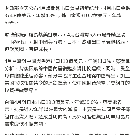
財政部今天公布4月海關進出口貿易初步統計，4月出口金額
374.8億美元、年增4.3%；進口金額310.2億美元、年增
6.6%。
財政部統計處長蔡美娜表示，4月台灣對5大市場外銷呈現
「兩極化」，對中國與香港、日本、歐洲出口呈衰退格局，
但對美國、東協成長。
4月台灣對中國與香港出口113億美元、年減11.3%，蔡美娜
分析，背後因素除中國內需復甦步調比較遲緩，同時，受全
球供應鏈重組影響，部分業者將生產基地從中國轉出，加上
美國採取相關禁令的連鎖效應，使中國對台灣電子零組件的
拉貨持續萎縮。
台灣4月對日本出口19.3億美元、年減39.6%，蔡美娜表
示，這是近22年半以來最大的減幅，主要是去年同月電子零
組件出貨大增，造成基期偏高，另外可能也與近期車用晶片
需求疲軟不振有關。