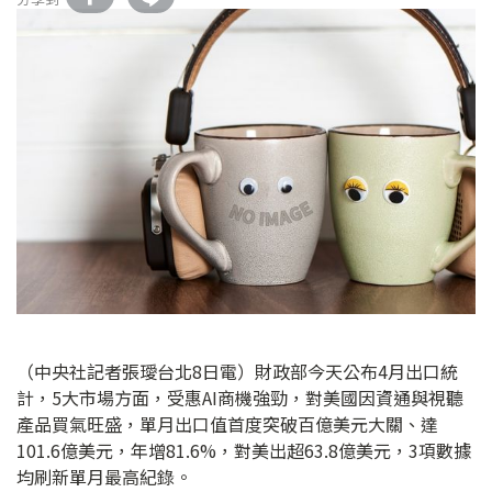
（中央社記者張璦台北8日電）財政部今天公布4月出口統
計，5大市場方面，受惠AI商機強勁，對美國因資通與視聽
產品買氣旺盛，單月出口值首度突破百億美元大關、達
101.6億美元，年增81.6%，對美出超63.8億美元，3項數據
均刷新單月最高紀錄。