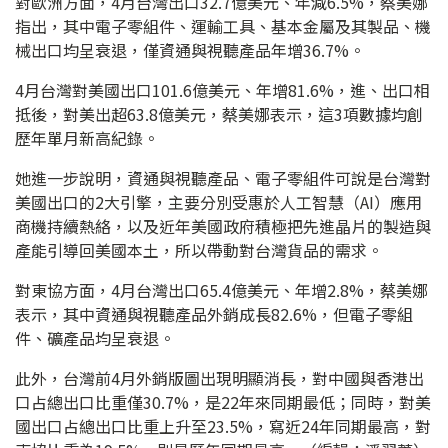
對歐洲方面，4月台灣出口32.7億美元、年減6.5%，蔡美娜
指出，其中電子零組件、運輸工具、基本金屬及其製品、機
械出口均呈衰退，僅資通與視聽產品年增36.7%。
4月台灣對美國出口101.6億美元、年增81.6%，進、出口相
抵後，對美出超63.8億美元，蔡美娜表示，這3項數據均創
歷年單月新高紀錄。
她進一步說明，資通與視聽產品、電子零組件可說是台灣對
美國出口的2大引擎，主要分別受惠於人工智慧（AI）應用
商機持續熱絡，以及近年美國政府積極把先進晶片的製造與
產能引導回美國本土，所以帶動對台灣貨品的需求。
對東協方面，4月台灣出口65.4億美元、年增2.8%，蔡美娜
表示，其中資通與視聽產品外銷成長82.6%，但電子零組
件、礦產品均呈衰退。
此外，台灣前4月外銷版圖出現明顯消長，對中國與香港出
口占總出口比重僅30.7%，是22年來同期最低；同時，對美
國出口占總出口比重上升至23.5%，寫近24年同期最高，對