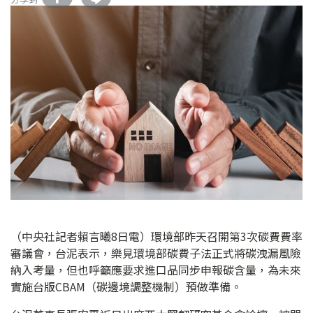
（中央社記者賴言曦8日電）環境部昨天召開第3次碳費費率
審議會，台泥表示，樂見環境部碳費子法正式將碳洩漏風險
納入考量，但也呼籲應要求進口品同步申報碳含量，為未來
實施台版CBAM（碳邊境調整機制）預做準備。