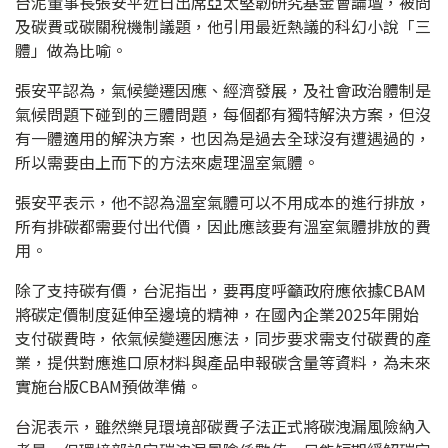
台泥董事長張安平近日出席亞太堅韌研究基金會論壇，被問
及碳費或碳關稅機制議題，他引用最近熱議的科幻小說「三
體」做為比喻。
張安平認為，氣候變遷因應、經濟發展，及社會政治體制是
氣候問題下碰到的三體問題，每個都有獨特解決方案，但沒
有一體適用的解決方案，也因為是過去全球沒有遭遇過的，
所以需要由上而下的方法來處理溫室氣體。
張安平表示，他不認為溫室氣體可以不用成本的進行排放，
所有排碳都需要付出代價，因此應該要有溫室氣體排放的費
用。
除了支持碳有價，台泥指出，要再度呼籲政府應依據CBAM
將碳定價制度延伸至邊境的精神，在國內企業2025年開始
支付碳費時，依氣候變遷因應法，同步要求需支付碳費的產
業，提供對應進口原材料與產品申報碳含量等資料，為未來
實施台版CBAM預做準備。
台泥表示，雖然樂見環境部碳費子法正式將碳洩漏風險納入