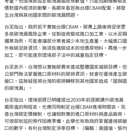
考量，但環境部設定碳洩漏風險係數值，只能短期緩解碳定
價對國內經濟的衝擊，長期來看若無台版CBAM配套，將發
生台灣與其他國家間的碳洩漏問題。
台泥指出，政府若不實施台版CBAM，碳費上路後將促使更
多高碳洩漏風險企業，從製造商變成進口加工業，以水泥鋼
鐵業為例，可能會讓部分業者減少本地生產量，大幅進口國
外無碳足跡資訊、無須負擔碳成本的低價原物料，再進一步
加工，即可能達到環境部子法中的減量指定目標。
台泥表示，台灣想以實施碳費來達成整體國家減碳目標，但
公部門無法掌握進口原材料的碳排資訊，就會在邊境產生碳
破口，這無疑是將台灣的碳排轉移到其他國家造成「國與國
的碳洩漏」。
台泥指出，環境部既已明確提出2030年前逐期調升碳洩漏
風險值的時程表，也應同時制定台版CBAM進場時間表，完
善台灣碳定價機制，也讓相對應的進口原材料與產品廠商，
可按部就班的預作因應準備，此舉也有助政府掌握邊境碳破
口的數字，有利台灣制定淨零目標。（編輯：黃國倫、張均