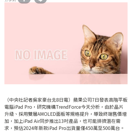
（中央社記者吳家豪台北8日電）蘋果公司7日發表高階平板
電腦iPad Pro，研究機構TrendForce今天分析，由於晶片
升級、採用雙層AMOLED面板等規格提升，導致終端售價增
加，加上iPad Air同步推出13吋產品，也可能排擠潛在需
求，預估2024年新款iPad Pro出貨量僅450萬至500萬台。