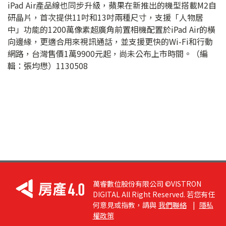
iPad Air產品線也同步升級，蘋果在新推出的機型搭載M2自
研晶片，首次提供11吋和13吋兩種尺寸，支援「人物居
中」功能的1200萬像素超廣角前置相機配置於iPad Air的橫
向邊緣，更適合用來視訊通話，並支援更快的Wi-Fi和行動
網路，台灣售價1萬9900元起，尚未公布上市時間。（編
輯：張均懋）1130508
萬睿數位股份有限公司 ©VISTRON
DIGITAL All Right Reserved. 若您有任
何意見或指教，請與
我們聯絡
|
隱私
權政策