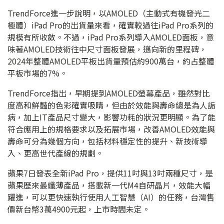
TrendForce進一步說明，以AMOLED（主動式有機發光二
極體）iPad Pro的出貨量來看，確實較過往iPad Pro系列的
規模有所收斂。不過，iPad Pro系列導入AMOLED面板，意
味著AMOLED技術往中尺寸面板發展，邁向新的里程碑，
2024年整體AMOLED平板出貨量預估約900萬台，約占整體
平板市場的7%。
TrendForce指出，早期提到AMOLED螢幕產品，雖然對比
度高和鮮豔的色彩確實吸睛，但由於效能與壽命總是為人詬
病，加上IT產品尺寸變大，影響功耗的狀況更明顯。為了能
符合應用上的規格要求以及拓展市場，改善AMOLED效能與
壽命可分為幾個方向，包括材料穩定性的提升、新技術導
入、更高世代產線的規劃。
蘋果7日發表全新iPad Pro，提供11吋與13吋兩種尺寸，是
蘋果歷來最纖薄產品，搭載新一代M4自研晶片，效能大幅
躍進，可以更快速執行使用人工智慧（AI）的任務，台灣售
價新台幣3萬4900元起，上市時間未定。