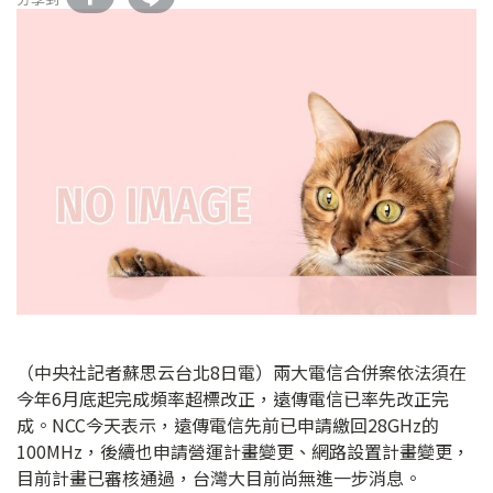
（中央社記者蘇思云台北8日電）兩大電信合併案依法須在
今年6月底起完成頻率超標改正，遠傳電信已率先改正完
成。NCC今天表示，遠傳電信先前已申請繳回28GHz的
100MHz，後續也申請營運計畫變更、網路設置計畫變更，
目前計畫已審核通過，台灣大目前尚無進一步消息。