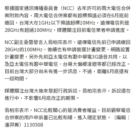
根據國家通訊傳播委員會（NCC）去年許可的兩大電信合併
案附款內容，兩大電信合併案都有超標頻譜必須在6月底前
繳回，台灣大在1GHz以下頻譜超標10MHz，遠傳電信則是
28GHz有超過100MHz，媒體關注目前電信業者申請進度。
NCC副主委暨發言人翁柏宗表示，遠傳電信先前已申請繳回
28GHz的100MHz，後續也有申請營運計畫變更、網路設置
計畫變更，另外先前亞太電信有跟中華電3G語音共用，以
及亞太電信有跟中華電信、台哥大偏鄉漫遊等都已經改正。
目前台灣大部分尚未有進一步訊息，不過，距離6月底還有
一段時間。
媒體關注台灣大後來發起行政訴訟，翁柏宗表示，訴訟還在
進行中，不影響6月底改正的期限。
翁柏宗表示，NCC比較關心的是消費者權益，目前觀察電信
合併案的用戶申訴量已比較和緩，進入穩定狀態。（編輯：
潘羿菁）1130508