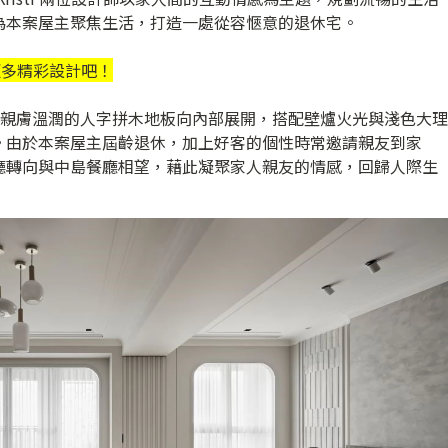
為本案屋主聚焦生活，打造一處從容愜意的退休宅。
更多精彩設計吧！
間以親膚溫潤的人字拼木地板向內部展開，搭配壁爐火光與淺色大理
。由於本案屋主屆齡退休，加上好客的個性時常邀請親友到家
廳轉向與中島餐廳相望，藉此凝聚家人親友的情感，回歸人際生