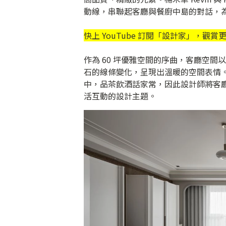
動線，串聯起客廳與餐廚中島的對話，
快上 YouTube 訂閱「
設計家
」，觀賞
作為 60 坪優雅空間的序曲，客廳空
石的線條變化，呈現出溫暖的空間表情
中，品茶飲酒話家常，因此設計師將客
活互動的設計主題。