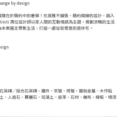
e by design
精隨在於簡約中的奢華！在高雅不鋪張、簡約精練的設計，融入
 Kristi 兩位設計師以家人間的互動情感為主題，規劃流暢的生活
為本案屋主聚焦生活，打造一處從容愜意的退休宅。
sign
石英磚／拋光石英磚、鐵件、茶玻、烤玻、鍍鈦金屬、木作貼
土、人造石、賽麗石、珪藻土、皮革、石材、繃布、線板、噴漆