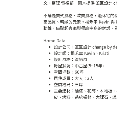
文、整理 電視部│圖片提供 荃巨設計 chang
不論是美式風格、歐美風格，退休宅的
高品質、精緻的元素。楊禾聿 Kevin 與
動線，串聯起客廳與餐廚中島的對話，
Home Data
設計公司：
荃巨設計 change by de
設計師：楊禾聿 Kevin、Kristi
設計風格：混搭風
房屋狀況：中古屋(5~15年)
空間坪數：60坪
居住成員：大人：3人
空間格局：三房
主要建材：油漆、花磚、木地板、
皮、烤漆、系統板材、大理石、樂