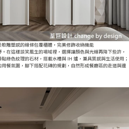
柔軟雕塑感的線條包覆櫃體，完美修飾收納機能
野。在這樣談笑風生的場域裡，選擇讓顏色與光線再降下些許，
點綠色紋理的石材，搭載水槽與 IH 爐，兼具質感與生活使用；
的用餐氛圍，腳下搭配花磚的規劃，自然形成餐廳區的走道與邊