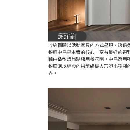
收納櫃體以活動家具的方式呈現，透過
餐廚中島是本案的核心，享有最好的視
藉由造型燈飾點綴用餐氛圍。中島選用帶
餐廳則以經典的拱型線板去形塑出獨特
界。