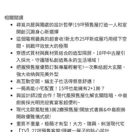
相關閱讀
尋覓共居與獨處的設計哲學!19坪預售屋打造一人和室
開創沉澱身心新選擇
這個電視牆真的超會收!新北市25坪新成屋巧用樑下空
間，挑戰坪效放大的極限
穿透式質材與異材質結合的造型隔屏，18坪中古屋引
入採光、守護隱私創造雋永的生活場域！
把握預售屋優勢訂製專屬輕奢宅!一次集結超大玄關、
強大收納與完美外型
高互動空間，貓主子也活得愜意舒適！
一揭高能小宅配置！15坪也能擁有2+1房？
與設計師2度合作！現代風預售屋化解玄關陰暗、中島
廚房採光明亮迎賓宴客超便利~
現代北歐風駐進3房2廳預售屋!開放式書房&中島廚房
開啟優雅儀式感!
重質不重量，極簡才有型！大方、隨興、俐落現代宅
【TV】27坪預售客變!隱藏一屋子的貼心設計