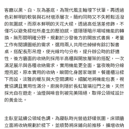
客廳以黑、白、灰為基底，為現代風主軸埋下伏筆，再透過
色彩鮮明的軟裝與石材增添層次，簡約同時又不失輕鬆活潑
的氛圍感。而原本鮮明的天花大樑，透過高低落差修飾，不
僅巧以避免樑柱所產生的壓迫感，還隱隱暗示場域機能的轉
換，無形間明確分野。規劃於沙發後方的開放式書房，考量
工作有閱讀圖紙的需求，選用兩人共用也綽綽有餘訂製書
桌，搭配長形吊燈，使光線均勻分布，提升辦公時的舒適
性，後方牆面的收納則採用半高櫃與開放層架的搭配，一次
滿足展示與各種收納需求，實用機能更全面，當夜晚時分線
燈亮起，原本實用的收納，瞬間化身居家端景。餐邊櫃沿樑
下而設，淡雅的暖灰與大空間調和，細膩地將機能包裹，視
覺協調且實用性滿分。廚房則隱於長虹玻璃拉門之後，天然
採光自在遊走，油煙與噪音則被完美隔絕，取得公領域設計
的黃金比。
主臥室延續公領域色調，為寢臥時光營造舒緩氛圍，床頭牆
立面將收納規劃於樑下，並順勢將床鋪向前推移，擴增收納