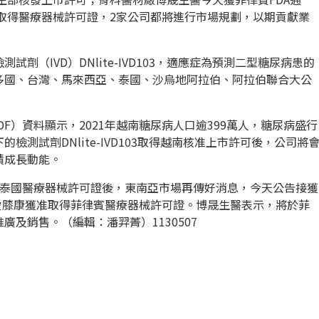
獲准取得醫療器械許可證，2家公司都將進行市場規劃，以期貢獻業
劑（IVD）DNlite-IVD103，適應症為預測二型糖尿病患的
多國、台灣、馬來西亞、泰國、沙烏地阿拉伯、阿拉伯聯合大公
F）資料顯示，2021年越南糖尿病人口逾399萬人，糖尿病盛行
的檢測試劑DNlite-IVD103取得越南核准上市許可後，公司將
績成長動能。
得泰國醫療器械許可證後，東南亞市場再傳好消息，今天公告接獲
愛膝康獲准取得菲律賓醫療器械許可證。博晟生醫表示，將於菲
及銷售。（編輯：潘羿菁）1130507