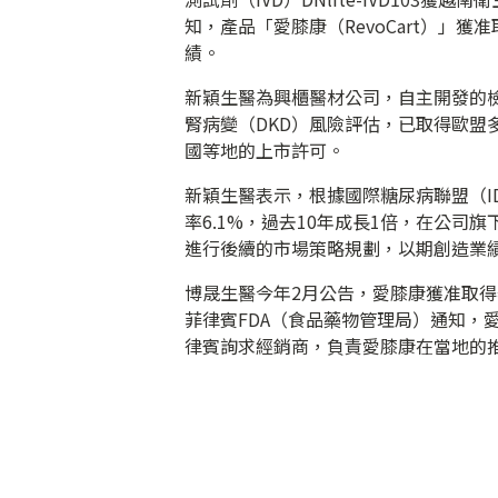
知，產品「愛膝康（RevoCart）」
績。
新穎生醫為興櫃醫材公司，自主開發的檢測試
腎病變（DKD）風險評估，已取得歐盟
國等地的上市許可。
新穎生醫表示，根據國際糖尿病聯盟（ID
率6.1%，過去10年成長1倍，在公司旗下
進行後續的市場策略規劃，以期創造業
博晟生醫今年2月公告，愛膝康獲准取
菲律賓FDA（食品藥物管理局）通知，
律賓詢求經銷商，負責愛膝康在當地的推廣