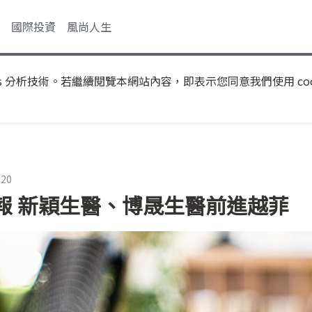
國際投資
風尚人生
s 分析技術。若繼續閱覽本網站內容，即表示您同意我們使用 coo
:20
報 新穎生醫、博晟生醫前進越菲