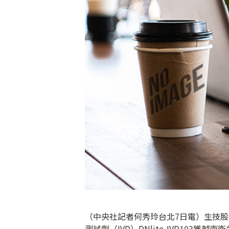
（中央社記者何秀玲台北7日電）生技
測試劑（IVD）DNlite-IVD103