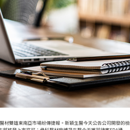
股醫材雙雄東南亞市場紛傳捷報。新穎生醫今天公告公司開發的檢
獲越南衛生部核發上市許可；骨科醫材廠博晟生醫今天獲菲律賓FDA通