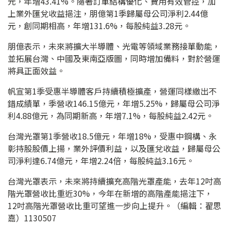
元，年增43.41%。隨著訂單結構優化、費用有效管控，加
上業外匯兌收益挹注，朋億第1季歸屬母公司淨利2.44億
元，創同期相高，年增131.6%，每股純益3.28元。
朋億表示，未來將擴大半導體、光電等領域業務接單動能，
並拓展台灣、中國及東南亞版圖，同時增加備料，對於營運
將具正面效益。
帆宣第1季受惠半導體客戶持續積極擴產，營運同樣繳出不
錯成績單，季營收146.15億元，年增5.25%，歸屬母公司淨
利4.88億元，為同期新高，年增7.1%，每股純益2.42元。
台灣光罩第1季營收18.5億元，年增18%，受惠中鋼構、永
彰持股股價上揚，業外評價利益，以及匯兌收益，歸屬母公
司淨利達6.74億元，年增2.24倍，每股純益3.16元。
台灣光罩表示，未來將持續擴充高階光罩產能，去年12吋高
階光罩營收比重近30%，今年在新增的高階產能挹注下，
12吋高階光罩營收比重可望進一步向上提升。（編輯：翟思
嘉）1130507