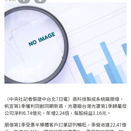
（中央社記者張建中台北7日電）高科技製成系統廠朋億、
帆宣第1季獲利同創同期新高，光罩廠台灣光罩第1季歸屬母
公司淨利6.74億元，年增2.24倍，每股純益3.16元。
朋億第1季受惠半導體客戶訂單認列暢旺，季營收達22.47億