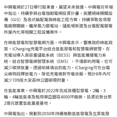
中興電將於27日舉行股東會，展望未來營運，中興電在年報
中指出，持續參與台電強韌電網投資計畫，氣體絕緣開關設
備（GIS）及各式輸配電與綠能工程方案，持續爭取各項發
電廠開關廠、離岸風力變電站、儲能場新建及台電配電變電
所屋內化等相關工程設備案件。
在綠能發電和智慧電網方面，中興電表示，響應政府綠能政
策，iCharging充電平台結合氫能發電和智慧電網管理，在
充電站導入高容量儲能系統（BESS）與氫能備援電力系
統，結合智慧電網管理系統（EMS），不僅節約用電，也可
減少碳排放量，透過削峰填谷的能力，iCharging可在台電
尖峰時段釋放電力，降低充電樁對市電依賴，預計8年內可
減少709座大安森林公園碳吸附量。
在氫能事業，中興電於2022年完成貨櫃型發電，2輪、3
輪、4輪氫能車及租用華亞園區4000坪廠房，投資近新台幣
2億元建置氫能量產基地。
中興電指出，規劃到2050年持續推動氫能發電及生質能發