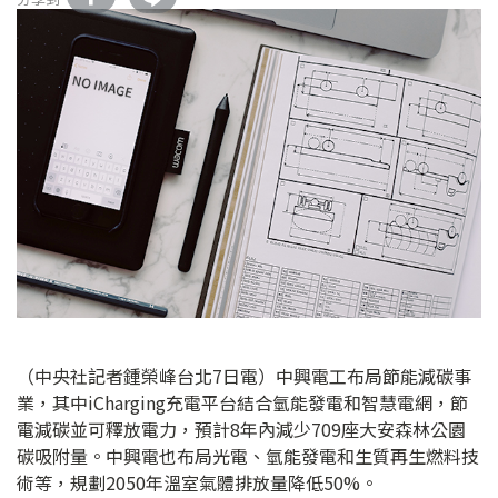
（中央社記者鍾榮峰台北7日電）中興電工布局節能減碳事
業，其中iCharging充電平台結合氫能發電和智慧電網，節
電減碳並可釋放電力，預計8年內減少709座大安森林公園
碳吸附量。中興電也布局光電、氫能發電和生質再生燃料技
術等，規劃2050年溫室氣體排放量降低50%。