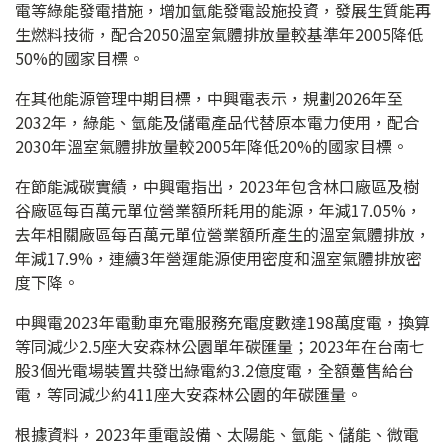
電等綠能發電措施，增加氫能發電設施投資，發展生質能再
生燃料技術，配合2050溫室氣體排放量較基準年2005降低
50%的國家目標。
在其他能源管理中期目標，中興電表示，規劃2026年至
2032年，綠能、氫能及儲電產品代替原本電力使用，配合
2030年溫室氣體排放量較2005年降低20%的國家目標。
在節能減碳實績，中興電指出，2023年包含林口廠區及樹
谷廠區每百萬元單位營業額所耗用的能源，年減17.05%，
去年相關廠區每百萬元單位營業額所產生的溫室氣體排放，
年減17.9%，連續3年營運能源使用密度和溫室氣體排放密
度下降。
中興電2023年電動車充電服務充電度數達198萬度電，換算
等同減少2.5座大安森林公園單年碳匯量；2023年在台南七
股3個光電場裝置共發出綠電約3.2億度電，全額躉售給台
電，等同減少約411座大安森林公園的年碳匯量。
根據資料，2023年重電設備、太陽能、氫能、儲能、微電