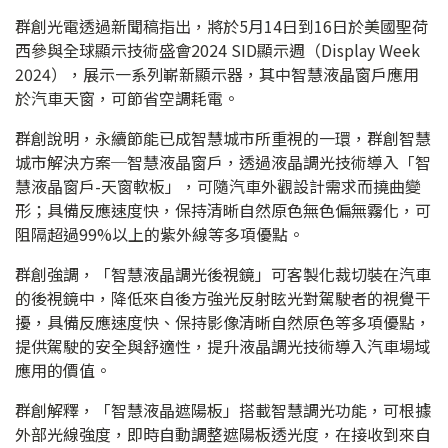
群創光電透過新聞稿指出，將於5月14日到16日於美國聖荷
西參與全球顯示技術盛會2024 SID顯示週（Display Week
2024），展示一系列嶄新顯示器，其中智慧液晶窗戶應用
於汽車天窗，可節省空調耗電。
群創說明，永續節能已成智慧城市所重視的一環，群創智慧
城市解決方案─智慧液晶窗戶，透過液晶調光技術導入「智
慧液晶窗戶-天窗軟板」，可隨汽車外觀設計需求而撓曲變
形；具備反應速度快，保持清晰自然原色無色偏無霧化，可
阻隔超過99%以上的紫外線等多項優點。
群創強調，「智慧液晶調光後視鏡」可客製化裁切裝在汽車
的後視鏡中，降低來自後方強光反射眩光對駕駛者的視覺干
擾，具備反應速度快、保持影像清晰自然原色等多項優點，
提供駕駛的安全與舒適性，提升液晶調光技術導入汽車場域
應用的價值。
群創解釋，「智慧液晶遮陽板」搭載智慧調光功能，可根據
外部光線強度，即時自動調整遮陽板透光度，在接收到來自