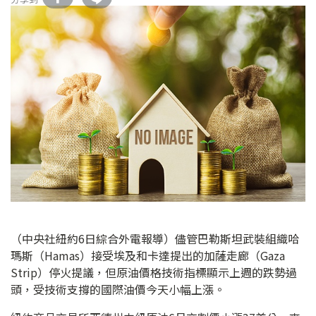
（中央社紐約6日綜合外電報導）儘管巴勒斯坦武裝組織哈
瑪斯（Hamas）接受埃及和卡達提出的加薩走廊（Gaza
Strip）停火提議，但原油價格技術指標顯示上週的跌勢過
頭，受技術支撐的國際油價今天小幅上漲。