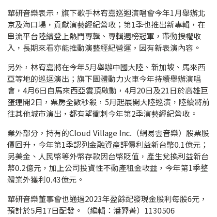
華研音樂表示，旗下歌手林宥嘉巡迴演唱會今年1月舉辦北
京及海口場，貢獻演藝經紀營收；第1季也推出新專輯，在
串流平台陸續登上熱門專輯、專輯週榜冠軍，帶動授權收
入，長期來看亦能推動演藝經紀營運，因有新表演內容。
另外，林宥嘉將在今年5月舉辦中國大陸、新加坡、馬來西
亞等地的巡迴演出；旗下團體動力火車今年持續舉辦演唱
會，4月6日自馬來西亞雲頂啟動，4月20日及21日於高雄巨
蛋連開2日，票房全數秒殺，5月起展開大陸巡演，陸續將前
往其他城市演出，都有望衝刺今年第2季演藝經紀營收。
業外部分，持有的Cloud Village Inc.（網易雲音樂）股票股
價回升，今年第1季認列金融資產評價利益新台幣0.1億元；
另美金、人民幣等外幣存款因台幣貶值，產生兌換利益新台
幣0.2億元，加上公司投資性不動產租金收益，今年第1季整
體業外獲利0.43億元。
華研音樂董事會也通過2023年盈餘配發現金股利每股6元，
預計於5月17日配發。（編輯：潘羿菁）1130506