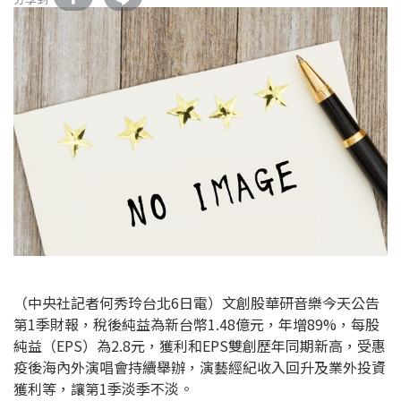
（中央社記者何秀玲台北6日電）文創股華研音樂今天公告
第1季財報，稅後純益為新台幣1.48億元，年增89%，每股
純益（EPS）為2.8元，獲利和EPS雙創歷年同期新高，受惠
疫後海內外演唱會持續舉辦，演藝經紀收入回升及業外投資
獲利等，讓第1季淡季不淡。