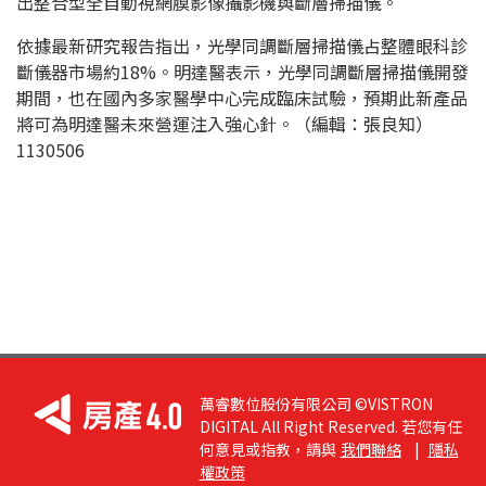
出整合型全自動視網膜影像攝影機與斷層掃描儀。
依據最新研究報告指出，光學同調斷層掃描儀占整體眼科診
斷儀器市場約18%。明達醫表示，光學同調斷層掃描儀開發
期間，也在國內多家醫學中心完成臨床試驗，預期此新產品
將可為明達醫未來營運注入強心針。（編輯：張良知）
1130506
萬睿數位股份有限公司 ©VISTRON
DIGITAL All Right Reserved. 若您有任
何意見或指教，請與
我們聯絡
|
隱私
權政策