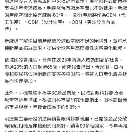
明達醫發言人陳惠玉向中央社記者表示，展望眼科診斷儀器
市場逐年需求成長，明達醫現有廠房空間已不敷使用，新廠
的產能空間比原有廠房多3倍，一部分產能將作為OEM（代
工生產）、ODM（設計生產）、OBM（專注於自有品
牌）。
新廠除了解決目前產能趨於滿載空間不足的困境外，並可承
接新產品拓展需求，提供全球客戶高度彈性與客製化服務。
依據國發會推估，台灣在2025年將邁入成為超高齡社會，
超過20%的人口超過65歲。研究報告指出，青光眼、白內
障和糖尿病性視網膜病變等各種眼病，隨著人口老化壽命延
長而快速增加。
此外，手機電腦平板等3C產品普及，民眾對眼科診斷及治
療需求逐年增加。根據眼科市場研究報告指出，眼科診斷儀
器市場規模，年複合成長率約5.8%。
明達醫主要研發製造與銷售眼科診斷儀器，已開發產品免散
瞳眼底相機及非接觸式眼壓計，銷售80多個國家。今年再推