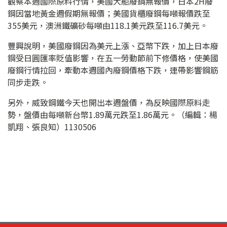
觀察本週國際原料行情，美國大船廢鋼無報價，日本2H廢
鋼因當地黃金週假期無報價；美國貨櫃廢鋼每噸報價跌至
355美元，澳洲鐵礦砂每噸由118.1美元跌至116.7美元。
豐興說明，美國廢鋼因為美元上漲、亞幣下跌，加上日本廢
鋼受日圓匯率貶值影響，在五一勞動節前下修價格，使美國
廢鋼行情拉回，牽動本週國內廢鋼價格下跌，連帶影響鋼筋
同步走跌。
另外，威致鋼鐵今天也開出本週盤價，為反映國際原料走
勢，盤價由每噸新台幣1.89萬元跌至1.86萬元。（編輯：楊
凱翔、張良知）1130506