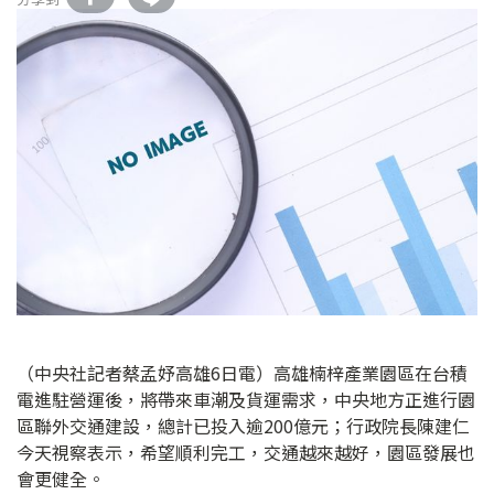
（中央社記者蔡孟妤高雄6日電）高雄楠梓產業園區在台積
電進駐營運後，將帶來車潮及貨運需求，中央地方正進行園
區聯外交通建設，總計已投入逾200億元；行政院長陳建仁
今天視察表示，希望順利完工，交通越來越好，園區發展也
會更健全。