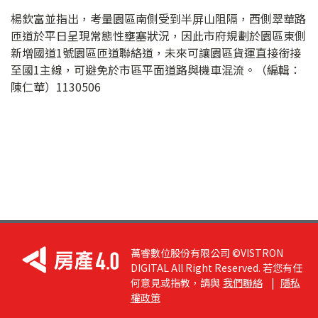
楊欽富並指出，考量園區南側受到半屏山阻隔，西側翠華路
匝道於平日呈現常態性壅塞狀況，因此市府規劃於園區東側
新增國道1號園區匝道聯絡道，未來可讓園區貨運直接銜接
至國1主線，可避免於市區平面道路與機車混流。（編輯：
陳仁華）1130506
萬睿數位股份有限公司 ©VISTRON
DIGITAL All Right Reserved. 若您有任
何意見或指教，請與
我們聯絡
|
隱私
權政策