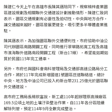
陳建仁今天上午在高雄市長陳其邁陪同下，視察楠梓產業園
區建設規劃及相關聯外交通建設計劃推動情形。陳建仁致詞
表示，園區交通規劃有必要性及迫切性，中央與地方合作，
讓交通越來越好，園區發展更健全，吸引更多半導體產業進
駐。
陳其邁表示，為加強園區聯外交通便利性，市府協助中油公
司代辦園區南路開闢工程，同時進行翠華路拓寬工程及高雄
市濱海聯外道路南段開闢工程（新台17線），希望能如期如
質於民國115年完工通車。
另外，市府也與國科會南科管理局及交通部高速公路局分工
合作，將於117年完成新增國道1號園區匝道聯絡道，總計
中央、地方及中油公司已投入約新台幣231.25億元於園區聯
外交通建設。
高市府工務局長楊欽富說，新工處110年起辦理原高煉廠區
169.5公頃土地的土壤汙染整治作業，自111年各分區陸續
解除列管，預定114年9月全數完成整治。