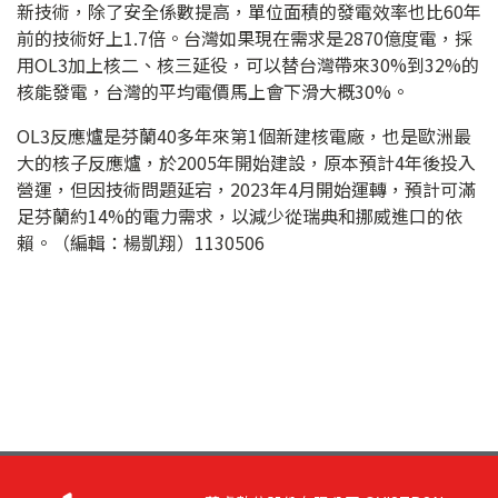
新技術，除了安全係數提高，單位面積的發電效率也比60年
前的技術好上1.7倍。台灣如果現在需求是2870億度電，採
用OL3加上核二、核三延役，可以替台灣帶來30%到32%的
核能發電，台灣的平均電價馬上會下滑大概30%。
OL3反應爐是芬蘭40多年來第1個新建核電廠，也是歐洲最
大的核子反應爐，於2005年開始建設，原本預計4年後投入
營運，但因技術問題延宕，2023年4月開始運轉，預計可滿
足芬蘭約14%的電力需求，以減少從瑞典和挪威進口的依
賴。（編輯：楊凱翔）1130506