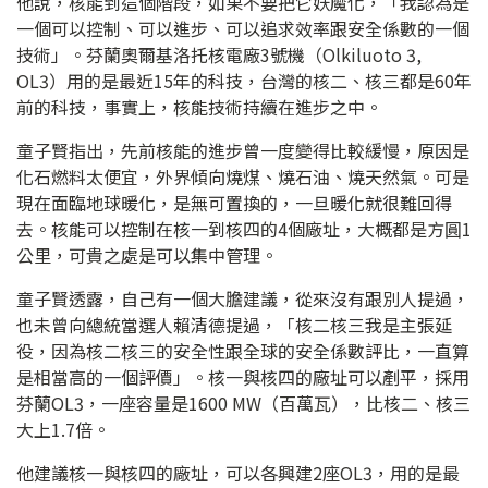
他說，核能到這個階段，如果不要把它妖魔化，「我認為是
一個可以控制、可以進步、可以追求效率跟安全係數的一個
技術」。芬蘭奧爾基洛托核電廠3號機（Olkiluoto 3,
OL3）用的是最近15年的科技，台灣的核二、核三都是60年
前的科技，事實上，核能技術持續在進步之中。
童子賢指出，先前核能的進步曾一度變得比較緩慢，原因是
化石燃料太便宜，外界傾向燒煤、燒石油、燒天然氣。可是
現在面臨地球暖化，是無可置換的，一旦暖化就很難回得
去。核能可以控制在核一到核四的4個廠址，大概都是方圓1
公里，可貴之處是可以集中管理。
童子賢透露，自己有一個大膽建議，從來沒有跟別人提過，
也未曾向總統當選人賴清德提過，「核二核三我是主張延
役，因為核二核三的安全性跟全球的安全係數評比，一直算
是相當高的一個評價」。核一與核四的廠址可以剷平，採用
芬蘭OL3，一座容量是1600 MW（百萬瓦），比核二、核三
大上1.7倍。
他建議核一與核四的廠址，可以各興建2座OL3，用的是最