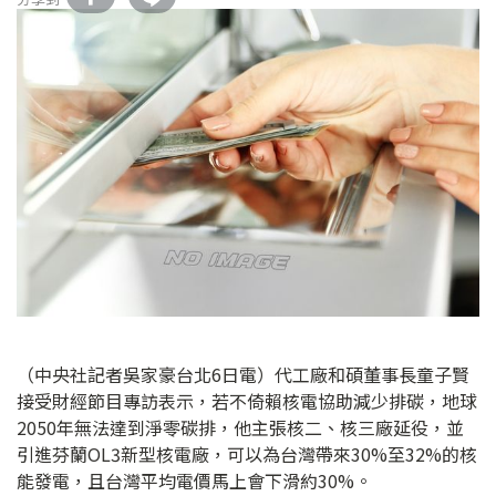
（中央社記者吳家豪台北6日電）代工廠和碩董事長童子賢
接受財經節目專訪表示，若不倚賴核電協助減少排碳，地球
2050年無法達到淨零碳排，他主張核二、核三廠延役，並
引進芬蘭OL3新型核電廠，可以為台灣帶來30%至32%的核
能發電，且台灣平均電價馬上會下滑約30%。