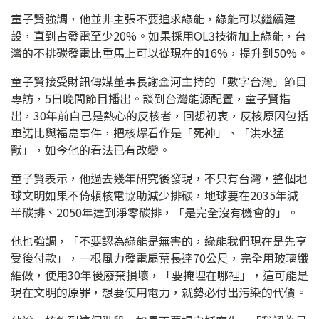
童子賢強調，他並非主張不要追求綠能，綠能可以繼續建
設，直到占發電至少20%。如果採用OL3技術加上綠能，台
灣的不排碳發電比重馬上可以從現在的16%，提升到50%。
童子賢接受財訊傳媒董事長謝金河主持的「數字台灣」節目
專訪，5日晚間節目播出。談到台灣能源配置，童子賢指
出，30年前自己是熱心的反核者，回想初衷，反核原因包括
車諾比與福島事件，把核爆看作是「死神」、「洪水猛
獸」，如今他的看法已有改變。
童子賢表示，他過去幾年研究後發現，不只有台灣，整個地
球文明如果不倚賴核電協助減少排碳，地球要在2035年減
半碳排、2050年達到淨零碳排，「是完全沒有機會的」。
他也強調，「不要認為綠能是無害的，綠能我們現在是先享
受後付款」，一根風力發電扇葉長達70公尺，完全用玻璃纖
維做，使用30年後廢棄損壞，「要掩埋在哪裡」，這可能是
現在文明的原罪，想要使用電力，就勢必付出污染的代價。