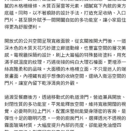
膩的木格柵線條、木質百葉窗等元素，細膩寫下內斂的東方
底蘊。同時，以不著痕跡的設計手法，打造充足收納、入口
門片，甚至額外賦予一間開闔自如的多功能室，讓小家庭住
得更為舒服便利。
開放式的公共空間呈現寬敞面貌，從玄關推開大門後，一道
深木色的木質天花巧妙建立廊道動線，也豐富空間的層次美
感。電視牆採簡約設計，刷上大篇幅的特殊藝術塗料，用充
滿手感溫度的紋理，巧遇銜接的純白大理石檯面，更增添一
絲高雅柔和的品味。大面積的木格柵立面，不只是迷人的端
景畫面，內裡藏有超乎想像的收納空間，還納入衛浴空間的
門片，讓室內留下乾淨清爽的外觀。
過渡至餐廳後方，透過移動式的軌道滑門，營造兼具開放、
封閉性質的多功能室，平常能釋放空間，維持寬敞開闊的視
覺，必要時則拉上門片，配置床墊就能變身隱密的客房，是
彈性十足的聰明巧思。一旁的廚房門片，選擇透光不透視的
霧面玻璃材質，大幅度提升內部的亮度，卻能避免油煙四