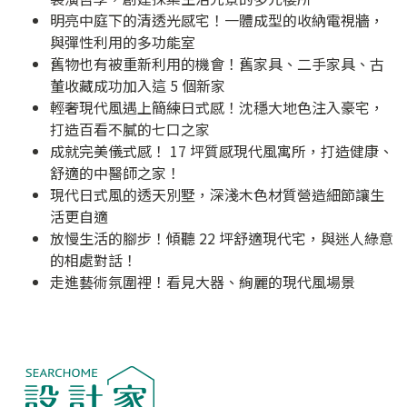
明亮中庭下的清透光感宅！一體成型的收納電視牆，
與彈性利用的多功能室
舊物也有被重新利用的機會！舊家具、二手家具、古
董收藏成功加入這 5 個新家
輕奢現代風遇上簡練日式感！沈穩大地色注入豪宅，
打造百看不膩的七口之家
成就完美儀式感！ 17 坪質感現代風寓所，打造健康、
舒適的中醫師之家！
現代日式風的透天別墅，深淺木色材質營造細節讓生
活更自適
放慢生活的腳步！傾聽 22 坪舒適現代宅，與迷人綠意
的相處對話！
走進藝術氛圍裡！看見大器、絢麗的現代風場景