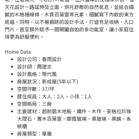
天花設計一路延伸至立面，烘托舒壓的自然氣息，並結合細
膩的木格柵線條、木質百葉窗等元素，細膩寫下內斂的東方
底蘊。同時，以不著痕跡的設計手法，打造充足收納、入口
門片，甚至額外賦予一間開闔自如的多功能室，讓小家庭住
得更為舒服便利。
Home Data
設計公司：
春雨設計
設計師：周建志
設計風格：現代風
房屋狀況：新成屋(5年以下)
空間坪數：37/坪
居住成員：大人：2人，小孩：1人
空間格局：三房
主要建材：超耐磨木地板、鐵件、木作、安格拉珍珠
大理石、實木百葉窗、銀霞玻璃、黑玻璃、黑鏡、系
統櫃
房屋類型：單層