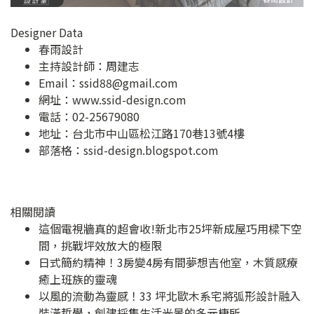
Designer Data
春雨設計
主持設計師：周建志
Email：
ssid88@gmail.com
網址：
www.ssid-design.com
電話：02-25679080
地址：
台北市中山區松江路170巷13號4樓
部落格：
ssid-design.blogspot.com
相關閱讀
這個電視牆真的超會收!新北市25坪新成屋巧用樑下空
間，挑戰坪效放大的極限
日式簡約精神！3房變4房有間夢想吉他室，木質感療
癒上班族的靈魂
以風的流動為靈感！33 坪北歐木系宅將弧形設計融入
裝潢哲學，創建採集生活光景的多元棲所