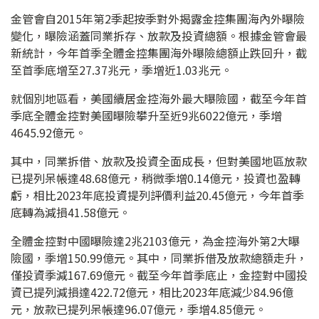
金管會自2015年第2季起按季對外揭露金控集團海內外曝險
變化，曝險涵蓋同業拆存、放款及投資總額。根據金管會最
新統計，今年首季全體金控集團海外曝險總額止跌回升，截
至首季底增至27.37兆元，季增近1.03兆元。
就個別地區看，美國續居金控海外最大曝險國，截至今年首
季底全體金控對美國曝險攀升至近9兆6022億元，季增
4645.92億元。
其中，同業拆借、放款及投資全面成長，但對美國地區放款
已提列呆帳達48.68億元，稍微季增0.14億元，投資也盈轉
虧，相比2023年底投資提列評價利益20.45億元，今年首季
底轉為減損41.58億元。
全體金控對中國曝險達2兆2103億元，為金控海外第2大曝
險國，季增150.99億元。其中，同業拆借及放款總額走升，
僅投資季減167.69億元。截至今年首季底止，金控對中國投
資已提列減損達422.72億元，相比2023年底減少84.96億
元，放款已提列呆帳達96.07億元，季增4.85億元。