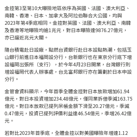
金控第3至第10大曝險地區依序為英國、法國、澳大利亞、
南韓、香港、日本、加拿大及阿拉伯聯合大公國，均與
2023年第4季底相同。金控對英國、法國、澳大利亞、南韓
及香港等地曝險均逾1兆元，對日本曝險達9876.27億元，
亦已逼近兆元大關。
隨台積電赴日設廠，點燃台資銀行赴日本設點熱潮，包括玉
山銀行前進日本福岡設分行，台新銀行也在東京分行底下增
設福岡出張所（支行），於今年4月23日開業，台灣銀行則
增設福岡代表人辦事處，台北富邦銀行亦在籌劃於日本申設
分行。
金管會資料顯示，今年首季全體金控對日本放款增加61.94
億元，對日本投資增加234.48億元，僅同業拆借季減163.75
億元。對日本放款已提列呆帳金額下滑至20.27億元，季減
0.47億元，投資已提列評價利益達46.54億元，季增26.42億
元。
若對比2023年首季底，全體金控以對美國曝險年增達1.12