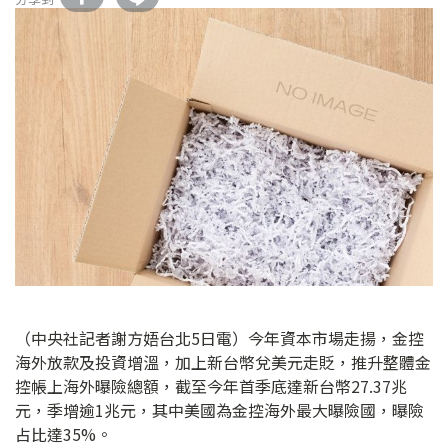
（中央社記者謝方娪台北5日電）今年資本市場走揚，金控
海外放款及投資增溫，加上新台幣兌美元走貶，推升整體金
控帳上海外曝險總額，截至今年首季底達新台幣27.37兆
元，季增逾1兆元，其中美國為金控海外最大曝險國，曝險
占比達35%。