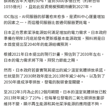
額將較去年大增約50%，達到5000多億日元（約新台幣
1055億元），且如此投資規模預期持續到2027年。
IDC指出，AI伺服器的部署愈來愈多，是資料中心運量增加
的因素之一。而這種伺服器比普通伺服器更耗電。
日本正在思索潔淨能源如何滿足增加的電力需求。日本政府
準備在明年3月底前發布更新版基本能源政策，預料將是日
本首度提出至2040年的能源結構預測。
根據2021年日本提出的現行計畫，預估到了2030年左右，
日本的電力需求將下降，拜努力節能之賜。
然而，日本政府若要實現其提出的減少溫室氣體排放承諾，
也就是到了2030財政年度比2013財年減少46%，以及到了
2050年達成淨零排放，發電的脫碳會是關鍵。
至2022年3月為止的12個月期間，日本的溫室氣體排放已較
2013財年減少了23%；但每單位發電的二氧化碳排放量卻
維持不變，顯示再生能源和其他潔淨能源的應用還不夠。