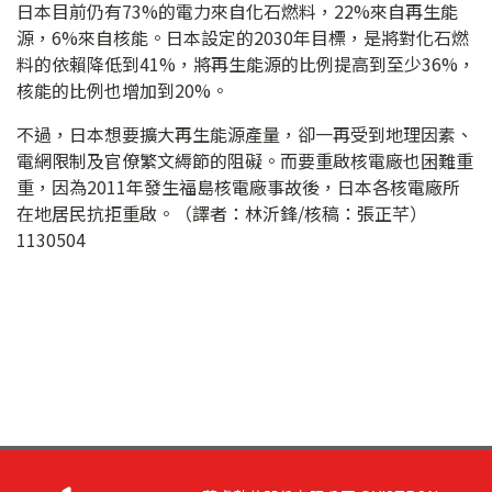
日本目前仍有73%的電力來自化石燃料，22%來自再生能
源，6%來自核能。日本設定的2030年目標，是將對化石燃
料的依賴降低到41%，將再生能源的比例提高到至少36%，
核能的比例也增加到20%。
不過，日本想要擴大再生能源產量，卻一再受到地理因素、
電網限制及官僚繁文縟節的阻礙。而要重啟核電廠也困難重
重，因為2011年發生福島核電廠事故後，日本各核電廠所
在地居民抗拒重啟。（譯者：林沂鋒/核稿：張正芊）
1130504