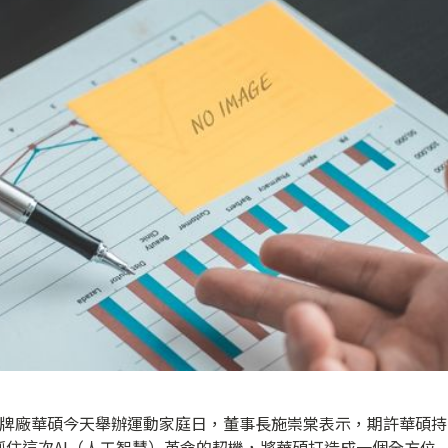
品牌廠華碩今天舉辦運動家庭日，董事長施崇棠表示，期許華碩持
住這次AI（人工智慧）革命的契機，將華碩打造成一個全方位