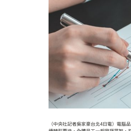
（中央社記者吳家豪台北4日電）電腦
續轉型再造，全體員工一起發揮眾智，抓