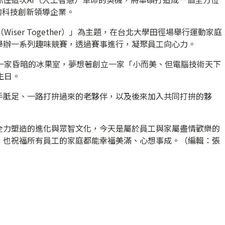
的科技創新領導企業。
iser Together）」為主題，在台北大學田徑場舉行運動家庭
舉辦一系列趣味競賽，透過賽事進行，凝聚員工向心力。
在一家昏暗的冰果室，夢想著創立一家「小而美、但電腦技術天下
生日。
手胝足、一路打拚過來的老夥伴，以及後來加入共同打拚的夥
全力塑造的進化與眾智文化，今天是屬於員工與家屬盡情歡樂的
，也祝福所有員工的家庭都能幸福美滿、心想事成。（編輯：張