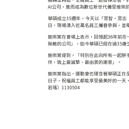
AI公司，進而成為數位新世代備受推崇
華碩成立35週年，今天以「眾智‧眾志（W
日，現場湧入近萬名員工攜眷參與，並
施崇棠在會場上表示，回憶起36年前
無敵的公司」，如今華碩已經在過35歲
施崇棠提到，「特別在此向所有一起胼
伴，致上最誠摯、最由衷的謝意」。
施崇棠指出，運動會也隱含著華碩正在
日子，祝福員工都能享受最美好的一天
若瑤）1130504