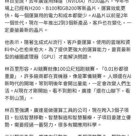
林百里說，去年廣達用輝達（NVIDIA）H100晶片，今年市
場上已經有H200、B100和GB200等新晶片，運算效能更
快，每一個運算用的電力和成本都變少。AI晶片以前是2年
一個世代，現在一年推出2到3個新產品，客戶也在變化，一
定要搶最新的晶片。
他表示，隨著生成式AI流行，客戶要運算，使用的雲端和資
料中心也愈來愈大，為了提供更強大的運算能力，要買最新
型的繪圖處理器（GPU）才能解決問題。
林百里形容，AI競賽就像100公尺短跑競賽，「0.01秒都很
重要」，許多廠商都在買機器，像是軍備競賽。 人類還在AI
新時代的開端，等到明後年會開出量能，一定會改變人們生
活。AI現在才剛開始，看不到飽和，廣達「還在山腳下，看
不到山頂」。
林百里強調，廣達是做運算工具的公司，現在跨入3個子項
目，包括智慧移動、智慧製造和智慧醫療，子項目要建立優
勢，需要經過一番努力，很多有關應用科學。