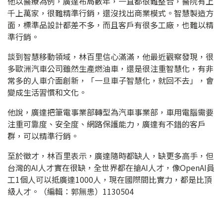
他以醫療為例，廣達布局數年，一直都很難整合，醫院有上
千上萬家，很難精準行銷，還沒找出商業模式。智慧製造方
面，標準品設計都差不多，而且客戶有很多工廠，也難以精
準行銷。
談到智慧移動領域，林百里信心滿滿，他最近觀察發現，很
多歐洲汽車公司雖然生產燃油車，還是很注重智慧化，有非
常多的人車介面創新，「一旦車子智慧化，就回不去」，會
變成生活習慣和文化。
他說，廣達把筆電事業部轉型為汽車事業部，車用電腦需要
注重可靠度、安全度、網路保護能力，廣達有不錯的客戶
群，可以精準行銷。
至於徵才，林百里表示，廣達隨時都缺人，缺更多高手，但
台灣的AI人才實在很缺，全世界都在搶AI人才，像OpenAI員
工1個人可以抵廣達1000人，現在國際間比實力，都是比頂
級人才。（編輯：郭無患）1130504