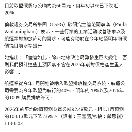
目前歐盟碳價每公噸約為66歐元，自年初以來已下跌近
20%。
倫敦證券交易所集團（LSEG）碳研究主管范蘭寧漢（Paula
VanLaningham）表示，一些行業的工業活動改善跡象以及
航運業對排放許可的需求，可能有助於在今年底至明年將碳
價從目前水準提升。
她指出：「儘管如此，除非地緣政治局勢發生巨大變化，否
則我們預計這些上漲因素不會在2025年前對價格產生重大
影響。」
航運業從今年1月開始被納入歐盟排放權交易系統，航運公
司需要為今年歐盟內航行的40%、明年的70%以及2026年
的100%購買排放許可。
2026年的平均碳價預測為每公噸92.48歐元，相比1月預測
的100.13歐元下降7.6%。（譯者：王嘉語/核稿：嚴思祺）
1130503