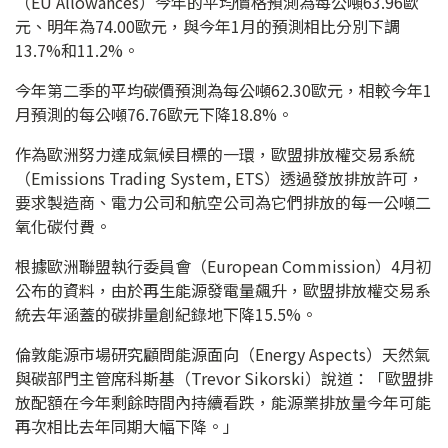
（EU Allowances）今年的平均價格預測為每公噸63.96歐
元、明年為74.00歐元，與今年1月的預測相比分別下調
13.7%和11.2%。
今年第二季的平均碳價預測為每公噸62.30歐元，相較今年1
月預測的每公噸76.76歐元下降18.8%。
作為歐洲努力達成氣候目標的一環，歐盟排放權交易系統
（Emissions Trading System, ETS）透過發放排放許可，
要求製造商、電力公司和航空公司為它們排放的每一公噸二
氧化碳付費。
根據歐洲聯盟執行委員會（European Commission）4月初
公布的資料，由於再生能源發電量飆升，歐盟排放權交易系
統去年涵蓋的碳排量創紀錄地下降15.5%。
倫敦能源市場研究顧問能源面向（Energy Aspects）天然氣
與碳部門主管席科斯基（Trevor Sikorski）說道：「歐盟排
放配額在今年剩餘時間內持續看跌，能源業排放量今年可能
再次相比去年同期大幅下降。」