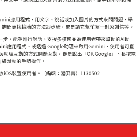
Gemini應用程式，用文字、說話或加入圖片的方式來問問題，舉
，詢問更換輪胎的方法跟步驟，或是請它幫忙寫一封感謝信等。
鍵第一步，能夠進行對話、支援多模態並為使用者帶來幫助的AI助
ini應用程式、或透過 Google助理來啟用Gemini，使用者可直
e助理互動的方式開始互動，像是說出「OK Google」、長按電
角線滑動的手勢操作。
放iOS裝置使用者。（編輯：潘羿菁）1130502