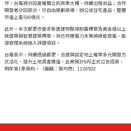
坪，台電將分回產權獨立的商業大樓，持續出租收益；合作
開發者分回部分，可自由規劃商場、辦公或住宅產品，整體
市值上看500億元。
此外，本次都更亦要求新建建物取得耐震標章及黃金級以上
綠建築與智慧建築標章，另也呼應電力本業將綠能發電、能
源管理系統納入評選項目。
台電表示，持續透過都更、合建與設定地上權等多元開發方
式活化、提升土地資產價值，此案預計6月正式公告招商、
明年第1季簽約。（編輯：張均懋）1130502