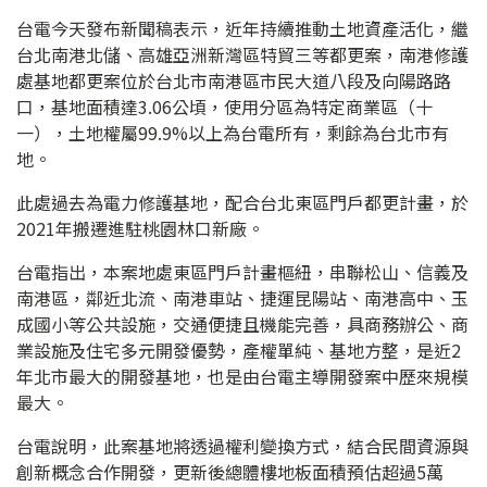
台電今天發布新聞稿表示，近年持續推動土地資產活化，繼
台北南港北儲、高雄亞洲新灣區特貿三等都更案，南港修護
處基地都更案位於台北市南港區市民大道八段及向陽路路
口，基地面積達3.06公頃，使用分區為特定商業區（十
一），土地權屬99.9%以上為台電所有，剩餘為台北市有
地。
此處過去為電力修護基地，配合台北東區門戶都更計畫，於
2021年搬遷進駐桃園林口新廠。
台電指出，本案地處東區門戶計畫樞紐，串聯松山、信義及
南港區，鄰近北流、南港車站、捷運昆陽站、南港高中、玉
成國小等公共設施，交通便捷且機能完善，具商務辦公、商
業設施及住宅多元開發優勢，產權單純、基地方整，是近2
年北市最大的開發基地，也是由台電主導開發案中歷來規模
最大。
台電說明，此案基地將透過權利變換方式，結合民間資源與
創新概念合作開發，更新後總體樓地板面積預估超過5萬