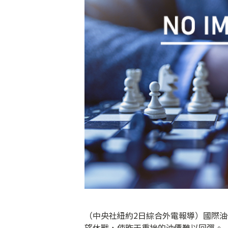
（中央社紐約2日綜合外電報導）國際
望休戰，使昨天重挫的油價難以回彈。