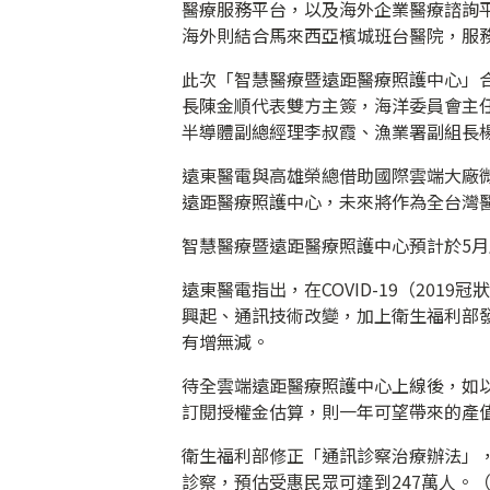
醫療服務平台，以及海外企業醫療諮詢
海外則結合馬來西亞檳城班台醫院，服
此次「智慧醫療暨遠距醫療照護中心」
長陳金順代表雙方主簽，海洋委員會主
半導體副總經理李叔霞、漁業署副組長
遠東醫電與高雄榮總借助國際雲端大廠微軟公
遠距醫療照護中心，未來將作為全台灣
智慧醫療暨遠距醫療照護中心預計於5
遠東醫電指出，在COVID-19（20
興起、通訊技術改變，加上衛生福利部
有增無減。
待全雲端遠距醫療照護中心上線後，如以
訂閱授權金估算，則一年可望帶來的產值將
衛生福利部修正「通訊診察治療辦法」，
診察，預估受惠民眾可達到247萬人。（編