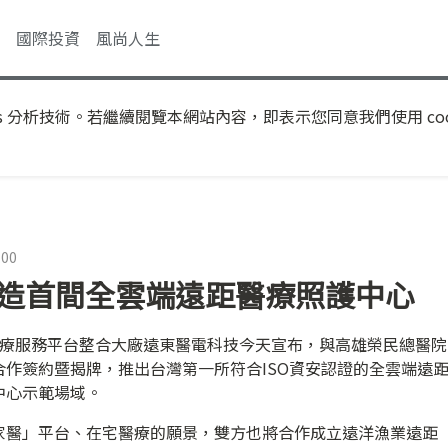
國際投資
風尚人生
s 分析技術。若繼續閱覽本網站內容，即表示您同意我們使用 coo
:00
打造首間全雲端遠距醫療照護中心
醫療服務平台整合大廠遠東醫電科技今天宣布，與高雄榮民總醫院
作簽約暨揭牌，推出台灣第一所符合ISO資安認證的全雲端遠
中心示範場域。
家醫」平台、在宅醫療的願景，雙方也將合作成立遠洋漁業遠距