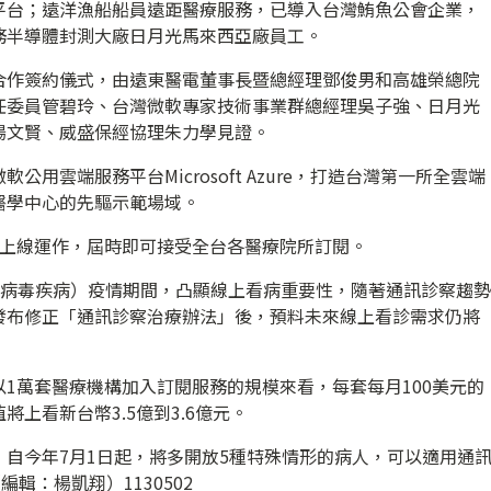
平台；遠洋漁船船員遠距醫療服務，已導入台灣鮪魚公會企業，
務半導體封測大廠日月光馬來西亞廠員工。
合作簽約儀式，由遠東醫電董事長暨總經理鄧俊男和高雄榮總院
任委員管碧玲、台灣微軟專家技術事業群總經理吳子強、日月光
楊文賢、威盛保經協理朱力學見證。
用雲端服務平台Microsoft Azure，打造台灣第一所全雲端
醫學中心的先驅示範場域。
月上線運作，屆時即可接受全台各醫療院所訂閱。
19冠狀病毒疾病）疫情期間，凸顯線上看病重要性，隨著通訊診察趨勢
發布修正「通訊診察治療辦法」後，預料未來線上看診需求仍將
1萬套醫療機構加入訂閱服務的規模來看，每套每月100美元的
上看新台幣3.5億到3.6億元。
自今年7月1日起，將多開放5種特殊情形的病人，可以適用通
輯：楊凱翔）1130502