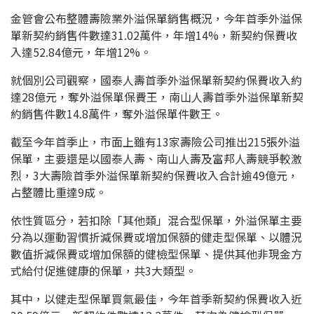
金管會公布整體壽險業外溢保單銷售概況，今年首季外溢保
單新契約銷售件數達31.02萬件，年增14%，新契約保費收
入達52.84億元，年增12%。
就個別公司觀察，國泰人壽首季外溢保單新契約保費收入約
達28億元，奪外溢保單保費王，南山人壽首季外溢保單新契
約銷售件數14.8萬件，奪外溢保單件數王。
截至今年首季止，市面上雖有13家壽險公司推出215張外溢
保單，主要還是以國泰人壽、南山人壽及富邦人壽競爭較激
烈，3大壽險首季外溢保單新契約保費收入合計逾49億元，
占整體比重達9成。
依性質區分，若扣除「其他類」混合型保單，外溢保單主要
分為以運動習慣折減保費或增加保額的健走型保單、以體況
數值折減保費或增加保額的健檢型保單、提供其他非現金方
式給付促進健康的保單，共3大類型。
其中，以健走型保單買氣最佳，今年首季新契約保費收入近