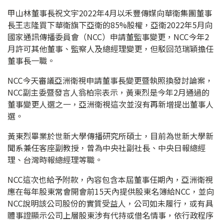
甲山林董事長祝文宇2022年4月以禾豐傳媒向華衛集團董事
長王志隆買下華衛旗下亞衛的85%股權，亞衛2022年5月向
國家通訊傳播委員會（NCC）申請董監事變更，NCC今年2
月許可其他董事、監察人及總經理變更，但駁回范瑞穎擔任
董事長一職。
NCC今天審議亞洲衛視申請董事長變更暨執照換發討論案，
NCC副主委暨發言人翁柏宗表示，黃東烈是今年2月通過的
董事變更人選之一，亞洲衛視這次並沒有再新增提出董事人
選。
黃東烈畢業於世新大學傳播研究所碩士，目前為世新大學新
聞系兼任客座副教授，曾為中央社副社長、中央日報總經
理、台灣時報總經理等職。
NCC這次也給予附款，內容包含本屆董事任期內，亞洲衛視
應在每年股東常會開會前15天內提供股東名簿給NCC，並向
NCC說明該公司股份的實質受益人，公司如未履行，或有具
體事證顯示公司上層股東涉有代持或借名情事，依行政程序