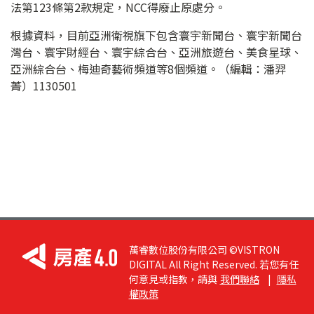
法第123條第2款規定，NCC得廢止原處分。
根據資料，目前亞洲衛視旗下包含寰宇新聞台、寰宇新聞台
灣台、寰宇財經台、寰宇綜合台、亞洲旅遊台、美食星球、
亞洲綜合台、梅迪奇藝術頻道等8個頻道。（編輯：潘羿
菁）1130501
萬睿數位股份有限公司 ©VISTRON
DIGITAL All Right Reserved. 若您有任
何意見或指教，請與
我們聯絡
|
隱私
權政策