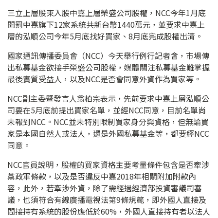
三立上層股東入股中嘉上層榮盛公司股權，NCC今年1月底
開罰中嘉旗下12家系統共新台幣1440萬元，並要求中嘉上
層的泓順公司今年5月底找好買家、8月底完成股權出清。
國家通訊傳播委員會（NCC）今天舉行例行記者會，市場傳
出私募基金欲接手榮盛公司股權，媒體關注私募基金難掌握
最後實質受益人，以及NCC是否會同意外資作為買家等。
NCC副主委暨發言人翁柏宗表示，先前要求中嘉上層泓順公
司要在5月底前提出買家名單，並經NCC同意，目前名單尚
未報到NCC。NCC並未特別限制買家身分與資格，但無論買
家是本國自然人或法人，還是外國私募基金等，都要經NCC
同意。
NCC官員說明，股權的買家資格主要考量條件包含是否牽涉
黨政軍條款，以及是否違反中嘉2018年相關附加附款內
容，此外，若牽涉外資，除了需經過經濟部投資審議司審
議，也須符合有線廣播電視法第9條規範，即外國人直接及
間接持有系統的股份應低於60%，外國人直接持有者以法人