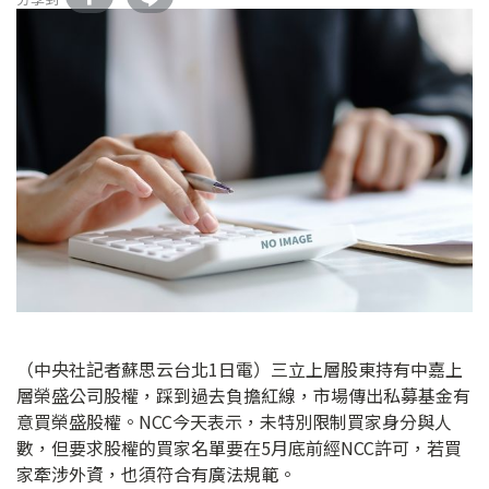
（中央社記者蘇思云台北1日電）三立上層股東持有中嘉上
層榮盛公司股權，踩到過去負擔紅線，市場傳出私募基金有
意買榮盛股權。NCC今天表示，未特別限制買家身分與人
數，但要求股權的買家名單要在5月底前經NCC許可，若買
家牽涉外資，也須符合有廣法規範。