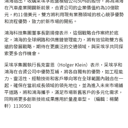
鴻海指出，收購采埃孚底盤模組公司50%的股份，將為鴻海
在汽車產業開闢新前景，合資公司的企業價值約為10億歐
元，約11億美元，雙方將利用現有業務領域的核心競爭優勢
和流程優勢，致力於新市場的開拓。
鴻海科技集團董事長劉揚偉表示，這個戰略合作案終於底
定，鴻海的全球網路和供應鏈管理能力，將有效協助雙方長
遠的發展戰略，期待在更廣泛的交通領域，與采埃孚共同探
索更多合作機會。
采埃孚集團執行長克雷恩（Holger Klein）表示，采埃孚和
鴻海在合資公司中優勢互補，將各自獨有的優勢，如工程能
力、靈活性、經驗技術和客戶導向等在全球範圍內融合在一
起，確保在當前成長領域的領先地位，並為進入未來市場鋪
平道路，將和鴻海攜手，滿足市場新舊客戶的多元化需求，
同時將更多創新技術成果應用於量產車型。（編輯：楊蘭
軒）1130501