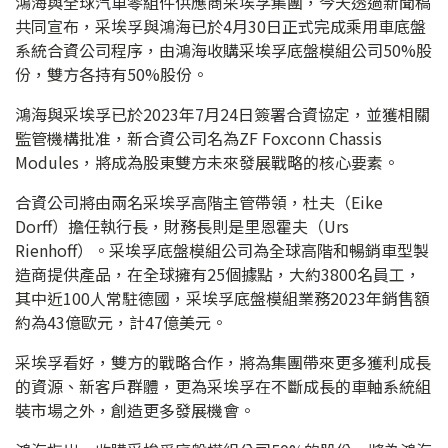
鴻海與全球汽車零組件供應商采埃孚集團，今天透過新聞稿
共同宣布，采埃孚與鴻海已於4月30日正式完成乘用車底盤
系統合資公司程序，由鴻海收購采埃孚底盤模組公司50%股
份，雙方各持有50%股份。
鴻海與采埃孚已於2023年7月24日簽署合資協定，並獲相關
監管機構批准，新合資公司名為ZF Foxconn Chassis
Modules，將成為股東雙方未來發展戰略的核心要素。
合資公司將由兩名采埃孚高階主管帶領，杜夫（Eike
Dorff）擔任執行長，財務長則是里恩霍夫（Urs
Rienhoff）。采埃孚底盤模組公司為全球高階和暢銷車型製
造商提供產品，在全球擁有25個據點，大約3800名員工，
其中近100人常駐德國，采埃孚底盤模組業務2023年銷售額
約為43億歐元，計47億美元。
采埃孚看好，雙方的戰略合作，將為集團帶來更多獲利成長
的資源、新客戶群體，更為采埃孚在不斷成長的車軸系統組
裝市場之外，創造更多發展機會。