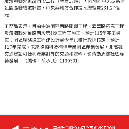
及濱海聯外道路南段工程（新台17線），同時向中央提案增
設園區聯絡道計畫，中央與地方合作投入總經費231.27億
元。
工務局表示，目前中油園區南路開闢工程、翠華路拓寬工程
及濱海聯外道路南段第1期工程正施工，預計115年完工通
車；園區聯絡道工程建設計畫今年已獲行政院核定，預計
117年完成。未來隨橋科及楠梓產業園區產業發展，北高雄
交通建設可便利產業對外的交通和運輸，也帶動周邊社區蓬
勃發展。（編輯：孫承武）1130501
萬睿數位股份有限公司 ©VISTRON