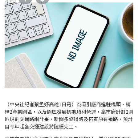
（中央社記者蔡孟妤高雄1日電）為吸引廠商進駐橋頭、楠
梓2產業園區，以及園區發展初期順利營運，高市府針對2園
區規劃交通路網計畫，新闢多條道路及拓寬原有道路，預計
自今年起各交通建設將陸續完工。