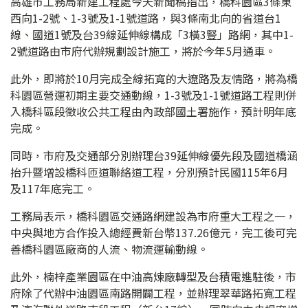
高雄市工務局新建工程處今天新聞稿指出，橋科園區3條東
西向1-2號、1-3號及1-1號道路，與3條南北向的省道台1
線、國道1號及台39線延伸線構成「3橫3豎」路網，其中1-
2號道路由市府代辦規劃設計施工，將於今年5月通車。
此外，即將於10月完成全線拓寬的大遼路及友情路，將為橋
科園區營運初期主要交通動線，1-3號及1-1號道路工程則併
入橋科區段徵收公共工程由內政部國土署施作，預計明年底
完成。
同時，市府及交通部分別辦理台39延伸線優先段及國道橋涵
抬升暨增設橋科匝道聯絡道工程，分別預計民國115年6月
及117年底完工。
工務局表示，橋科園區交通路網建設為市府重大工程之一，
中央與地方合作投入總經費新台幣137.26億元，完工後可完
善橋科園區廠商的人流、物流運輸動線。
此外，楠梓產業園區在中油高煉廠轉型及台積電進駐後，市
府除了代辦中油園區南路開闢工程，並辦理翠華路拓寬工程