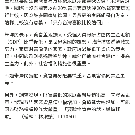
至於立委關注台灣富有及貧窮家庭差距達66.9倍，朱澤民說
明，國際上沒有國家以前20%富有家庭與後20%貧窮家庭進
行比較，因為許多國家如德國，最貧窮的家庭組是負財富，
這樣比較沒有意義，「只有台灣喜歡比較這個」。
朱澤民表示，貧富差距擴大，受僱人員報酬占國內生產毛額
（GDP）比重偏低，是世界各國的趨勢，政府持續透過政策
努力，家庭財富偏低的家庭，政府透過最低工資的政策處
理，中間族群則透過職業訓練，讓他們適應社會變化、提高
生產力，此外，社會福利措施也很重要。
不過朱澤民提醒，貧富再分配要慎重，否則會偏向共產主
義。
另外，調查發現，財富最低的家庭金融負債很高，朱澤民表
示，發現有些家庭資產僅小幅增加、負債卻大幅增加，可能
因為財務槓桿操作太嚴重，「要聽金管會的話，謹慎理
財」。（編輯：林淑媛）1130501