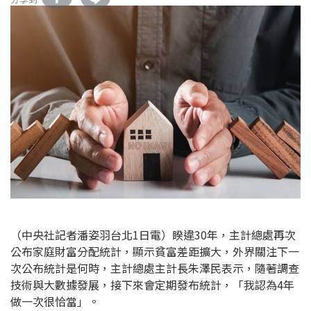
（中央社記者潘姿羽台北1日電）睽違30年，主計總處再次
公布家庭財富分配統計，顯示貧富差距擴大，外界關注下一
次公布統計是何時，主計總處主計長朱澤民表示，隨著調查
技術與大數據發展，接下來會定期發布統計，「我認為4年
做一次很恰當」。