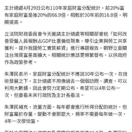
主計總處4月29日公布110年家庭財富分配統計，前20%富
有家庭財富是後20%的66.9倍，相較於30年前的16.8倍，明
顯提高。
立法院財政委員會今天邀請主計總處等相關部會就「如何改
善受僱人員報酬占GDP比重偏低現象，導引企業與勞工共享
獲利，提升我國勞工實質薪資」進行專題報告，朝野立委關
注台灣貧富差距擴大，相關統計應該更頻繁發布，以供政府
作為政策參考。
朱澤民表示，家庭財富分配統計不應該30年公布一次，在技
術發展之下，主計總處不用像過去一個個訪問、調查，可以
利用大數據，因此會努力定期公布，希望可以4年公布一
次，但要看未來行政院及主計長看法。
朱澤民補充，流量方面，每年都會進行所得分配的統計，但
財富屬於存量，變動不會那麼大，頻率不需要每年做一次，
4年一次很恰當。