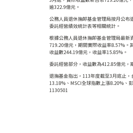
逾322.9億元。
公務人員退休撫卹基金管理局按月公布
委託經營績效統計表等相關統計。
根據公務人員退休撫卹基金管理局最新資
719.20億元，期間實際收益率8.57%
收益數244.19億元，收益率15.85%。
委託經營部分，收益數為412.85億元，期
退撫基金指出，113年度截至3月底止，
13.18%、MSCI全球指數上漲8.2
1130501