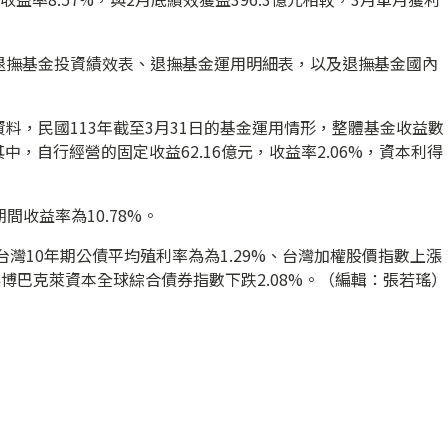
退撫基金投資績效表、退撫基金運用明細表，以及退撫基金國內
料，民國113年截至3月31日的基金運用情形，整體基金收益數
。其中，自行經營的固定收益62.16億元，收益率2.06%，資本利得
間收益率為10.78%。
台灣10年期公債平均殖利率為為1.29%、台灣加權股價指數上漲
0%、彭博巴克萊資本全球綜合債券指數下跌2.08%。（編輯：張若瑤）