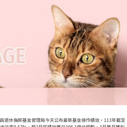
員退休撫卹基金管理局今天公布最新基金操作績效，113年截至
收益率8.57%，與2月底績效獲益396.3億元相較，3月單月獲利