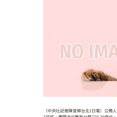
（中央社記者陳俊華台北1日電）公務人
3月底，實際收益數新台幣719.20億元，