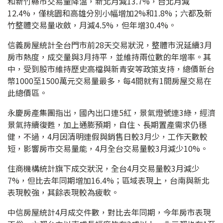
和新竹縣市交易量降溫，新北月減13.7%，台北月減
12.4%，僅桃園和高雄分別小幅增加2%和1.8%；六都及新
竹整體交易量收斂，月減4.5%，但年增30.4%。
信義房屋統計全台門市前28天交易狀況，整體市況延續3月
房市熱度，成交量與3月持平，並維持兩位數的年增率。其
中，受到股市維持歷史高檔與新青安等政策支持，總價新台
幣1000至1500萬元交易量最多，每4間就有1間房屋交易在
此總價區。
永慶房產集團指出，國內出口連5紅，景氣燈號連3綠，經濟
景氣持續復甦，加上通膨預期，自住、長期置產需求仍穩
健，不過，4月因清明連假與銷售日較3月少，工作天數較
短，影響房市交易量能，4月全台交易量較3月減少10%。
住商機構統計旗下成交狀況，全台4月交易量較3月減少
7%，但比去年同期增加16.4%；區域表現上，台南與新北
表現較強，其餘表現較為疲軟。
中信房屋統計4月成交件數，對比去年同期，今年房市表現