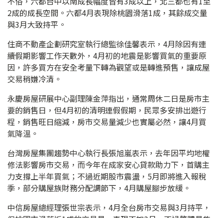
不俗，六都台中以南成長幅度皆有3成以上，北三都也有1至
2成的成長空間。六都4月表現除桃園滑落1成，其餘成交量
與3月大致持平。
住商不動產企劃研究室執行總監徐佳馨表示，4月除因有連
續假期影響工作天數外，4月初的地震是影響買氣的重要原
因，許多買方在安全考量下轉為觀望或是轉進預售，讓成屋
交易稍嫌冷清。
永慶房屋研展中心副理陳金萍指出，通常周休二日是房市主
要的銷售日，但4月初的清明連假假期，民眾多安排出遊行
程，銷售旺日縮減，房市交易量減少也實屬必然，讓4月買
氣降溫。
台灣房屋集團趨勢中心執行長張旭嵐表示，去年因平均地權
修法影響房市交易，而今年在成家安心貸款助力下，首購主
力支撐上半年買氣；不過近期股市震盪，5月即將進入報稅
季，部分購屋族財務分配調節下，4月購屋腳步放緩。
中信房屋總經理張世宗表示，4月全台房市交易與3月持平，