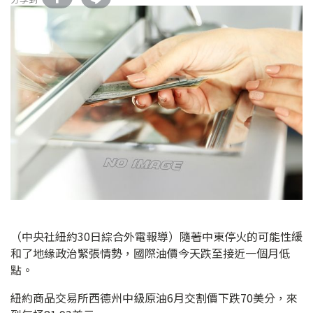
（中央社紐約30日綜合外電報導）隨著中東停火的可能性緩
和了地緣政治緊張情勢，國際油價今天跌至接近一個月低
點。
紐約商品交易所西德州中級原油6月交割價下跌70美分，來