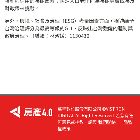
項制約信用的長期因素；快速人口老化則為長期經濟成長及
財政帶來挑戰。
另外，環境、社會及治理（ESG）考量因素方面，穆迪給予
台灣治理評分為最高等級的G-1，反映出台灣強健的體制與
政府治理。（編輯：林淑媛）1130430
萬睿數位股份有限公司 ©VISTRON
DIGITAL All Right Reserved. 若您有任
何意見或指教，請與
我們聯絡
|
隱私
權政策