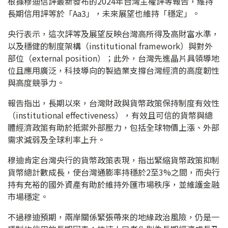
根據穆迪信評最新發布的2024年台灣主權評等報告，維持
長期信用評等於「Aa3」，未來展望也維持「穩定」。
央行表示，這次評等及展望反映台灣高所得及高財富水準，
以及穩健的制度架構（institutional framework）與對外
部位（external position）；此外，台灣先進晶片具領導地
位且應用廣泛，科技導向的製造業支撐台灣經濟的高度韌性
與高度競爭力。
報告指出，長期以來，台灣財政與貨幣政策保持制度有效性
（institutional effectiveness），有效且可信的貨幣與總
體經濟政策有助於抵禦外部壓力，包括全球物價上漲、外部
需求減弱及全球利率上升。
穆迪肯定台灣央行的貨幣政策表現，指出緊縮貨幣政策抑制
貨幣總計數成長，使台灣通膨率持穩於2至3%之間，而央行
持有充裕的國外資產有助於維持外匯市場秩序，並維護金融
市場穩定。
不過穆迪預期，兩岸關係緊張帶來的地緣政治風險，仍是一