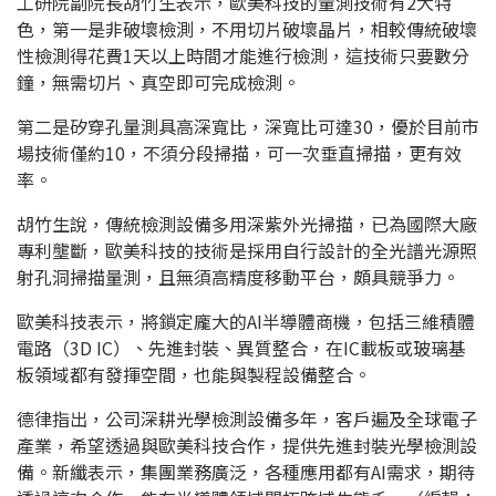
工研院副院長胡竹生表示，歐美科技的量測技術有2大特
色，第一是非破壞檢測，不用切片破壞晶片，相較傳統破壞
性檢測得花費1天以上時間才能進行檢測，這技術只要數分
鐘，無需切片、真空即可完成檢測。
第二是矽穿孔量測具高深寬比，深寬比可達30，優於目前市
場技術僅約10，不須分段掃描，可一次垂直掃描，更有效
率。
胡竹生說，傳統檢測設備多用深紫外光掃描，已為國際大廠
專利壟斷，歐美科技的技術是採用自行設計的全光譜光源照
射孔洞掃描量測，且無須高精度移動平台，頗具競爭力。
歐美科技表示，將鎖定龐大的AI半導體商機，包括三維積體
電路（3D IC）、先進封裝、異質整合，在IC載板或玻璃基
板領域都有發揮空間，也能與製程設備整合。
德律指出，公司深耕光學檢測設備多年，客戶遍及全球電子
產業，希望透過與歐美科技合作，提供先進封裝光學檢測設
備。新纖表示，集團業務廣泛，各種應用都有AI需求，期待