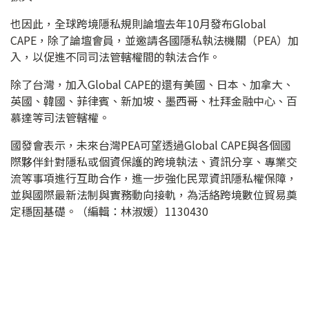
也因此，全球跨境隱私規則論壇去年10月發布Global
CAPE，除了論壇會員，並邀請各國隱私執法機關（PEA）加
入，以促進不同司法管轄權間的執法合作。
除了台灣，加入Global CAPE的還有美國、日本、加拿大、
英國、韓國、菲律賓、新加坡、墨西哥、杜拜金融中心、百
慕達等司法管轄權。
國發會表示，未來台灣PEA可望透過Global CAPE與各個國
際夥伴針對隱私或個資保護的跨境執法、資訊分享、專業交
流等事項進行互助合作，進一步強化民眾資訊隱私權保障，
並與國際最新法制與實務動向接軌，為活絡跨境數位貿易奠
定穩固基礎。（編輯：林淑媛）1130430