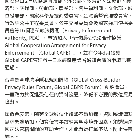
國發會112年底協調內政部、外交部、教育部、法務部、經
濟部、交通部、勞動部、農業部、衛生福利部、文化部、數
位發展部、國家科學及技術委員會、金融監督管理委員會、
行政院公共工程委員會、公平交易委員會及國家通訊傳播委
員會等16個隱私執法機關（Privacy Enforcement
Authority, PEA），申請加入「全球隱私執法合作協議
Global Cooperation Arrangement for Privacy
Enforcement （Global CAPE）」，並在今年3月接獲
Global CAPE管理者—日本經濟產業省通知台灣的申請已獲
通過。
台灣是全球跨境隱私規則論壇（Global Cross-Border
Privacy Rules Forum, Global CBPR Forum）創始會員，
一直致力於促進受信任的資料流通、降低不必要的數位貿易
障礙。
國發會表示，隨著全球數位化趨勢不斷加速，資料跨境傳輸
需求急遽增加，個資侵害事故經常牽涉境外因素，須透過跨
國司法管轄權間的互助合作，才能有效打擊不法、防止侵害
擴大。